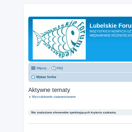
Lubelskie For
WSZYSTKICH NOWYCH UŻY
WĘDKARSKIE RÓŻNOŚCI/O
Więcej…
FAQ
Wykaz forów
Aktywne tematy
Wyszukiwanie zaawansowane
Nie znaleziono elementów spełniających kryteria szukania.