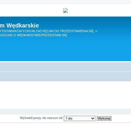
um Wędkarskie
TKOWNIKÓW FORUM ZACHĘCAM DO PRZEDSTAWIENIA SIĘ ->
GÓLNIE O WĘDKARSTWIE/PRZEDSTAW SIĘ
Wyświetl posty nie starsze niż