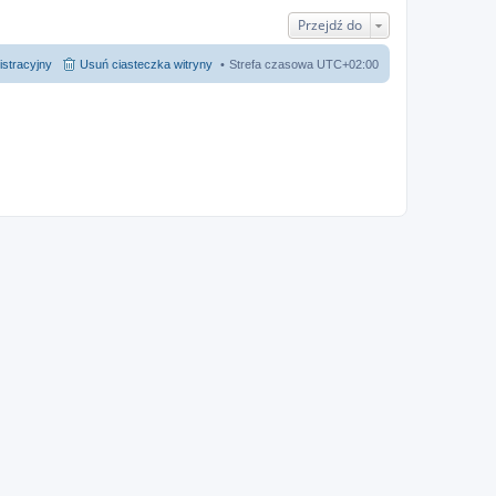
Przejdź do
istracyjny
Usuń ciasteczka witryny
Strefa czasowa
UTC+02:00