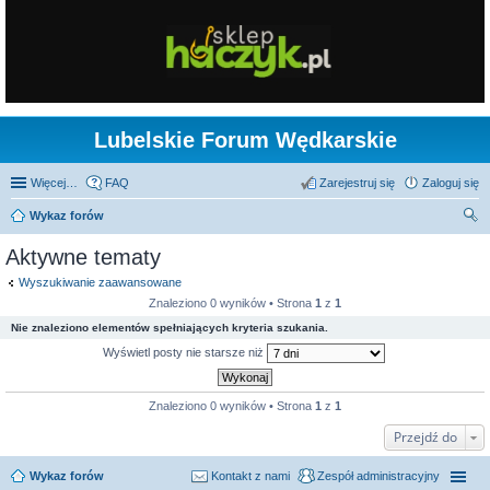
Lubelskie Forum Wędkarskie
Więcej…
FAQ
Zarejestruj się
Zaloguj się
Wykaz forów
zu
Aktywne tematy
kaj
Wyszukiwanie zaawansowane
Znaleziono 0 wyników • Strona
1
z
1
Nie znaleziono elementów spełniających kryteria szukania.
Wyświetl posty nie starsze niż
Znaleziono 0 wyników • Strona
1
z
1
Przejdź do
Wykaz forów
Kontakt z nami
Zespół administracyjny