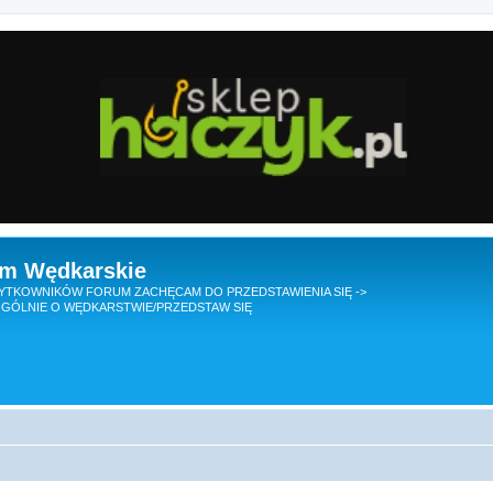
um Wędkarskie
TKOWNIKÓW FORUM ZACHĘCAM DO PRZEDSTAWIENIA SIĘ ->
GÓLNIE O WĘDKARSTWIE/PRZEDSTAW SIĘ