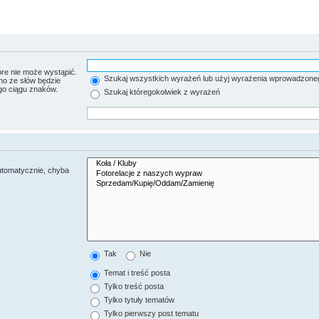
re nie może wystąpić.
Szukaj wszystkich wyrażeń lub użyj wyrażenia wprowadzone
no ze słów będzie
go ciągu znaków.
Szukaj któregokolwiek z wyrażeń
utomatycznie, chyba
Tak
Nie
Temat i treść posta
Tylko treść posta
Tylko tytuły tematów
Tylko pierwszy post tematu