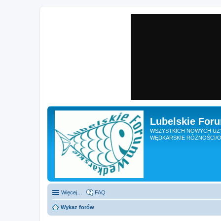
Lubelskie For
WSZYSTKICH NOWYCH UŻY
WĘDKARSKIE RÓŻNOŚCI/O
Więcej…
FAQ
Wykaz forów