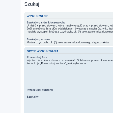
Szukaj
WYSZUKIWANIE
Szukaj wg słów kluczowych:
Umieść
+
przed słowem, które musi wystąpić oraz
-
przed słowem, któ
Jeśli umieścisz listę słów oddzielonych
|
wewnątrz nawiasów, tylko jed
musiało wystąpić. Możesz użyć gwiazdki (*) jako zamiennika dowolne
Szukaj wg autora:
Można użyć gwiazdki (*) jako zamiennika dowolnego ciągu znaków.
OPCJE WYSZUKIWANIA
Przeszukaj fora:
Wybierz fora, które chcesz przeszukać. Subfora są przeszukiwane a
że funkcja „Przeszukuj subfora”, jest wyłączona.
Przeszukaj subfora:
Szukaj w: