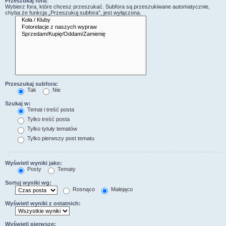
Przeszukaj fora:
Wybierz fora, które chcesz przeszukać. Subfora są przeszukiwane automatycznie,
chyba że funkcja „Przeszukuj subfora”, jest wyłączona.
Przeszukaj subfora:
Tak
Nie
Szukaj w:
Temat i treść posta
Tylko treść posta
Tylko tytuły tematów
Tylko pierwszy post tematu
Wyświetl wyniki jako:
Posty
Tematy
Sortuj wyniki wg:
Rosnąco
Malejąco
Wyświetl wyniki z ostatnich:
Wyświetl pierwsze: