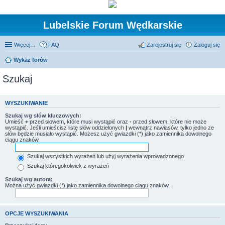
Lubelskie Forum Wędkarskie
Więcej…
FAQ
Zarejestruj się
Zaloguj się
Wykaz forów
Szukaj
WYSZUKIWANIE
Szukaj wg słów kluczowych:
Umieść
+
przed słowem, które musi wystąpić oraz
-
przed słowem, które nie może
wystąpić. Jeśli umieścisz listę słów oddzielonych
|
wewnątrz nawiasów, tylko jedno ze
słów będzie musiało wystąpić. Możesz użyć gwiazdki (*) jako zamiennika dowolnego
ciągu znaków.
Szukaj wszystkich wyrażeń lub użyj wyrażenia wprowadzonego
Szukaj któregokolwiek z wyrażeń
Szukaj wg autora:
Można użyć gwiazdki (*) jako zamiennika dowolnego ciągu znaków.
OPCJE WYSZUKIWANIA