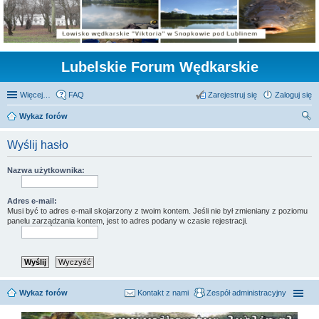
Lubelskie Forum Wędkarskie
Więcej…
FAQ
Zarejestruj się
Zaloguj się
Wykaz forów
zu
Wyślij hasło
kaj
Nazwa użytkownika:
Adres e-mail:
Musi być to adres e-mail skojarzony z twoim kontem. Jeśli nie był zmieniany z poziomu
panelu zarządzania kontem, jest to adres podany w czasie rejestracji.
Wykaz forów
Kontakt z nami
Zespół administracyjny