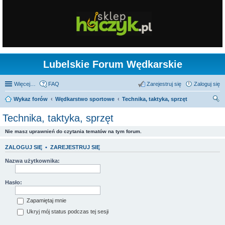
Lubelskie Forum Wędkarskie
Więcej…
FAQ
Zarejestruj się
Zaloguj się
Wykaz forów
Wędkarstwo sportowe
Technika, taktyka, sprzęt
zu
Technika, taktyka, sprzęt
kaj
Nie masz uprawnień do czytania tematów na tym forum.
ZALOGUJ SIĘ
•
ZAREJESTRUJ SIĘ
Nazwa użytkownika:
Hasło:
Zapamiętaj mnie
Ukryj mój status podczas tej sesji