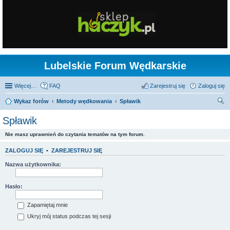
Lubelskie Forum Wędkarskie
Więcej…
FAQ
Zarejestruj się
Zaloguj się
Wykaz forów
Metody wędkowania
Spławik
zu
Spławik
kaj
Nie masz uprawnień do czytania tematów na tym forum.
ZALOGUJ SIĘ
•
ZAREJESTRUJ SIĘ
Nazwa użytkownika:
Hasło:
Zapamiętaj mnie
Ukryj mój status podczas tej sesji