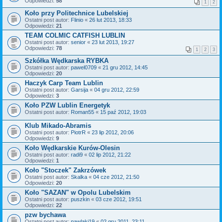
Odpowiedzi:
58
1
2
Koło przy Politechnice Lubelskiej
Ostatni post autor:
Flinio
«
26 lut 2013, 18:33
Odpowiedzi:
21
TEAM COLMIC CATFISH LUBLIN
Ostatni post autor:
senior
«
23 lut 2013, 19:27
Odpowiedzi:
78
1
2
3
Szkółka Wędkarska RYBKA
Ostatni post autor:
pawel0709
«
21 gru 2012, 14:45
Odpowiedzi:
20
Haczyk Carp Team Lublin
Ostatni post autor:
Garsija
«
04 gru 2012, 22:59
Odpowiedzi:
3
Koło PZW Lublin Energetyk
Ostatni post autor:
Roman55
«
15 paź 2012, 19:03
Klub Mikado-Abramis
Ostatni post autor:
PiotrR
«
23 lip 2012, 20:06
Odpowiedzi:
9
Koło Wędkarskie Kurów-Olesin
Ostatni post autor:
radi9
«
02 lip 2012, 21:22
Odpowiedzi:
1
Koło "Stoczek" Zakrzówek
Ostatni post autor:
Skalka
«
04 cze 2012, 21:50
Odpowiedzi:
20
Koło "SAZAN" w Opolu Lubelskim
Ostatni post autor:
puszkin
«
03 cze 2012, 19:51
Odpowiedzi:
22
pzw bychawa
Ostatni post autor:
pawlaki19
«
02 gru 2011, 23:11