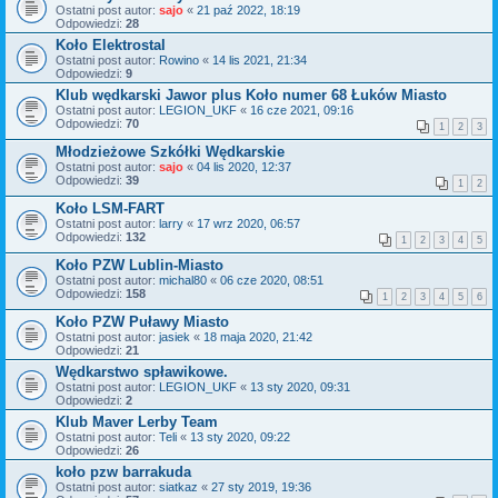
Ostatni post autor:
sajo
«
21 paź 2022, 18:19
Odpowiedzi:
28
Koło Elektrostal
Ostatni post autor:
Rowino
«
14 lis 2021, 21:34
Odpowiedzi:
9
Klub wędkarski Jawor plus Koło numer 68 Łuków Miasto
Ostatni post autor:
LEGION_UKF
«
16 cze 2021, 09:16
Odpowiedzi:
70
1
2
3
Młodzieżowe Szkółki Wędkarskie
Ostatni post autor:
sajo
«
04 lis 2020, 12:37
Odpowiedzi:
39
1
2
Koło LSM-FART
Ostatni post autor:
larry
«
17 wrz 2020, 06:57
Odpowiedzi:
132
1
2
3
4
5
Koło PZW Lublin-Miasto
Ostatni post autor:
michal80
«
06 cze 2020, 08:51
Odpowiedzi:
158
1
2
3
4
5
6
Koło PZW Puławy Miasto
Ostatni post autor:
jasiek
«
18 maja 2020, 21:42
Odpowiedzi:
21
Wędkarstwo spławikowe.
Ostatni post autor:
LEGION_UKF
«
13 sty 2020, 09:31
Odpowiedzi:
2
Klub Maver Lerby Team
Ostatni post autor:
Teli
«
13 sty 2020, 09:22
Odpowiedzi:
26
koło pzw barrakuda
Ostatni post autor:
siatkaz
«
27 sty 2019, 19:36