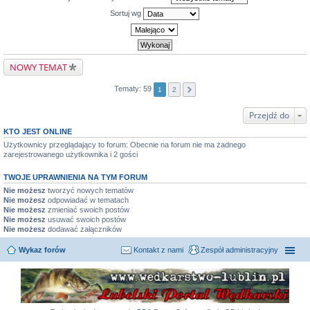
Sortuj wg
NOWY TEMAT
Tematy: 59
1
2
Przejdź do
KTO JEST ONLINE
Użytkownicy przeglądający to forum: Obecnie na forum nie ma żadnego
zarejestrowanego użytkownika i 2 gości
TWOJE UPRAWNIENIA NA TYM FORUM
Nie możesz
tworzyć nowych tematów
Nie możesz
odpowiadać w tematach
Nie możesz
zmieniać swoich postów
Nie możesz
usuwać swoich postów
Nie możesz
dodawać załączników
Wykaz forów
Kontakt z nami
Zespół administracyjny