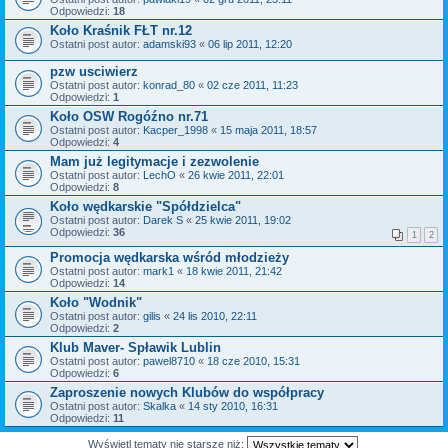
Odpowiedzi:
18
Koło Kraśnik FŁT nr.12
Ostatni post autor:
adamski93
«
06 lip 2011, 12:20
pzw usciwierz
Ostatni post autor:
konrad_80
«
02 cze 2011, 11:23
Odpowiedzi:
1
Koło OSW Rogóźno nr.71
Ostatni post autor:
Kacper_1998
«
15 maja 2011, 18:57
Odpowiedzi:
4
Mam już legitymacje i zezwolenie
Ostatni post autor:
LechO
«
26 kwie 2011, 22:01
Odpowiedzi:
8
Koło wędkarskie "Spółdzielca"
Ostatni post autor:
Darek S
«
25 kwie 2011, 19:02
Odpowiedzi:
36
1
2
Promocja wędkarska wśród młodzieży
Ostatni post autor:
mark1
«
18 kwie 2011, 21:42
Odpowiedzi:
14
Koło "Wodnik"
Ostatni post autor:
gilis
«
24 lis 2010, 22:11
Odpowiedzi:
2
Klub Maver- Spławik Lublin
Ostatni post autor:
pawel8710
«
18 cze 2010, 15:31
Odpowiedzi:
6
Zaproszenie nowych Klubów do współpracy
Ostatni post autor:
Skalka
«
14 sty 2010, 16:31
Odpowiedzi:
11
Wyświetl tematy nie starsze niż: