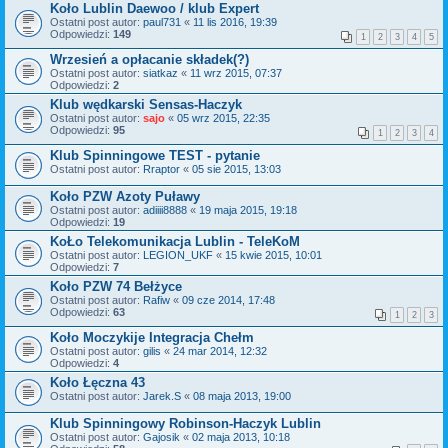
Koło Lublin Daewoo / klub Expert
Ostatni post autor:
paul731
«
11 lis 2016, 19:39
Odpowiedzi:
149
1
2
3
4
5
Wrzesień a opłacanie składek(?)
Ostatni post autor:
siatkaz
«
11 wrz 2015, 07:37
Odpowiedzi:
2
Klub wędkarski Sensas-Haczyk
Ostatni post autor:
sajo
«
05 wrz 2015, 22:35
Odpowiedzi:
95
1
2
3
4
Klub Spinningowe TEST - pytanie
Ostatni post autor:
Rraptor
«
05 sie 2015, 13:03
Koło PZW Azoty Puławy
Ostatni post autor:
adiiii8888
«
19 maja 2015, 19:18
Odpowiedzi:
19
KoŁo Telekomunikacja Lublin - TeleKoM
Ostatni post autor:
LEGION_UKF
«
15 kwie 2015, 10:01
Odpowiedzi:
7
Koło PZW 74 Bełżyce
Ostatni post autor:
Rafiw
«
09 cze 2014, 17:48
Odpowiedzi:
63
1
2
3
Koło Moczykije Integracja Chełm
Ostatni post autor:
gilis
«
24 mar 2014, 12:32
Odpowiedzi:
4
Koło Łęczna 43
Ostatni post autor:
Jarek.S
«
08 maja 2013, 19:00
Klub Spinningowy Robinson-Haczyk Lublin
Ostatni post autor:
Gajosik
«
02 maja 2013, 10:18