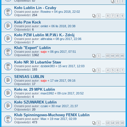
Odpowiedzi:
57
1
2
Koło Lublin Lin - Czuby
Ostatni post autor:
Rowino
«
04 gru 2018, 22:02
Odpowiedzi:
254
1
…
6
7
8
9
Koło Pzw Kock
Ostatni post autor:
omlet
«
06 lis 2018, 20:38
Odpowiedzi:
6
Koło PZW Lublin M.P.W.i K.- Zdrój
Ostatni post autor:
althrabia
«
08 gru 2017, 22:06
Odpowiedzi:
7
Klub "Expert" Lublin
Ostatni post autor:
sajo
«
06 gru 2017, 07:51
Odpowiedzi:
1362
1
…
43
44
45
46
Koło NR 30 Lubartów Staw
Ostatni post autor:
dzidek083
«
15 wrz 2017, 12:03
Odpowiedzi:
193
1
…
4
5
6
7
SENSAS LUBLIN
Ostatni post autor:
sajo
«
17 sie 2017, 09:16
Odpowiedzi:
17
Koło nr. 29 MPK Lublin
Ostatni post autor:
maxi1992
«
09 cze 2017, 20:52
Odpowiedzi:
4
Koło SZUWAREK Lublin
Ostatni post autor:
czaki
«
30 mar 2017, 21:37
Odpowiedzi:
20
Klub Spinningowo-Muchowy FENIX Lublin
Ostatni post autor:
Max
«
19 mar 2017, 02:09
Odpowiedzi:
473
1
…
13
14
15
16