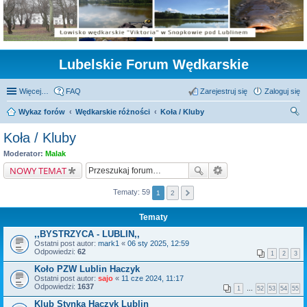
Lubelskie Forum Wędkarskie
Więcej…
FAQ
Zarejestruj się
Zaloguj się
Wykaz forów
Wędkarskie różności
Koła / Kluby
zu
Koła / Kluby
kaj
Moderator:
Malak
NOWY TEMAT
Tematy: 59
1
2
Tematy
,,BYSTRZYCA - LUBLIN,,
Ostatni post autor:
mark1
«
06 sty 2025, 12:59
Odpowiedzi:
62
1
2
3
Koło PZW Lublin Haczyk
Ostatni post autor:
sajo
«
11 cze 2024, 11:17
Odpowiedzi:
1637
1
…
52
53
54
55
Klub Stynka Haczyk Lublin