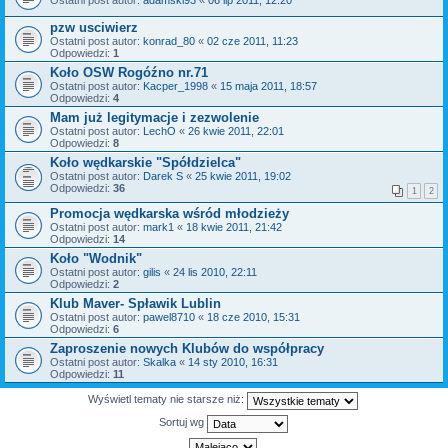
pzw usciwierz
Ostatni post autor:
konrad_80
«
02 cze 2011, 11:23
Odpowiedzi:
1
Koło OSW Rogóźno nr.71
Ostatni post autor:
Kacper_1998
«
15 maja 2011, 18:57
Odpowiedzi:
4
Mam już legitymacje i zezwolenie
Ostatni post autor:
LechO
«
26 kwie 2011, 22:01
Odpowiedzi:
8
Koło wędkarskie "Spółdzielca"
Ostatni post autor:
Darek S
«
25 kwie 2011, 19:02
Odpowiedzi:
36
1
2
Promocja wędkarska wśród młodzieży
Ostatni post autor:
mark1
«
18 kwie 2011, 21:42
Odpowiedzi:
14
Koło "Wodnik"
Ostatni post autor:
gilis
«
24 lis 2010, 22:11
Odpowiedzi:
2
Klub Maver- Spławik Lublin
Ostatni post autor:
pawel8710
«
18 cze 2010, 15:31
Odpowiedzi:
6
Zaproszenie nowych Klubów do współpracy
Ostatni post autor:
Skalka
«
14 sty 2010, 16:31
Odpowiedzi:
11
Wyświetl tematy nie starsze niż:
Sortuj wg