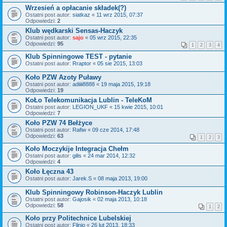
Wrzesień a opłacanie składek(?)
Ostatni post autor:
siatkaz
«
11 wrz 2015, 07:37
Odpowiedzi:
2
Klub wędkarski Sensas-Haczyk
Ostatni post autor:
sajo
«
05 wrz 2015, 22:35
Odpowiedzi:
95
1
2
3
4
Klub Spinningowe TEST - pytanie
Ostatni post autor:
Rraptor
«
05 sie 2015, 13:03
Koło PZW Azoty Puławy
Ostatni post autor:
adiiii8888
«
19 maja 2015, 19:18
Odpowiedzi:
19
KoŁo Telekomunikacja Lublin - TeleKoM
Ostatni post autor:
LEGION_UKF
«
15 kwie 2015, 10:01
Odpowiedzi:
7
Koło PZW 74 Bełżyce
Ostatni post autor:
Rafiw
«
09 cze 2014, 17:48
Odpowiedzi:
63
1
2
3
Koło Moczykije Integracja Chełm
Ostatni post autor:
gilis
«
24 mar 2014, 12:32
Odpowiedzi:
4
Koło Łęczna 43
Ostatni post autor:
Jarek.S
«
08 maja 2013, 19:00
Klub Spinningowy Robinson-Haczyk Lublin
Ostatni post autor:
Gajosik
«
02 maja 2013, 10:18
Odpowiedzi:
58
1
2
Koło przy Politechnice Lubelskiej
Ostatni post autor:
Flinio
«
26 lut 2013, 18:33