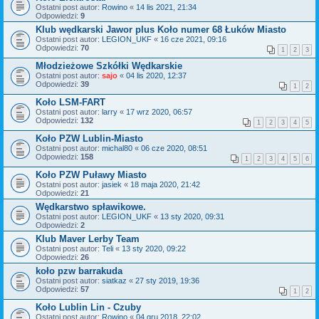
Ostatni post autor:
Rowino
«
14 lis 2021, 21:34
Odpowiedzi:
9
Klub wędkarski Jawor plus Koło numer 68 Łuków Miasto
Ostatni post autor:
LEGION_UKF
«
16 cze 2021, 09:16
Odpowiedzi:
70
1
2
3
Młodzieżowe Szkółki Wędkarskie
Ostatni post autor:
sajo
«
04 lis 2020, 12:37
Odpowiedzi:
39
1
2
Koło LSM-FART
Ostatni post autor:
larry
«
17 wrz 2020, 06:57
Odpowiedzi:
132
1
2
3
4
5
Koło PZW Lublin-Miasto
Ostatni post autor:
michal80
«
06 cze 2020, 08:51
Odpowiedzi:
158
1
2
3
4
5
6
Koło PZW Puławy Miasto
Ostatni post autor:
jasiek
«
18 maja 2020, 21:42
Odpowiedzi:
21
Wędkarstwo spławikowe.
Ostatni post autor:
LEGION_UKF
«
13 sty 2020, 09:31
Odpowiedzi:
2
Klub Maver Lerby Team
Ostatni post autor:
Teli
«
13 sty 2020, 09:22
Odpowiedzi:
26
koło pzw barrakuda
Ostatni post autor:
siatkaz
«
27 sty 2019, 19:36
Odpowiedzi:
57
1
2
Koło Lublin Lin - Czuby
Ostatni post autor:
Rowino
«
04 gru 2018, 22:02