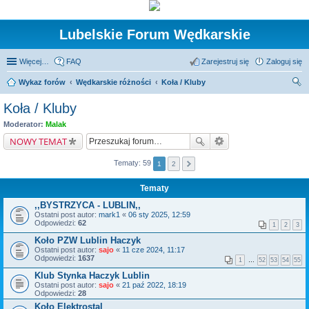
Lubelskie Forum Wędkarskie
Więcej…
FAQ
Zarejestruj się
Zaloguj się
Wykaz forów
Wędkarskie różności
Koła / Kluby
zu
Koła / Kluby
kaj
Moderator:
Malak
NOWY TEMAT
Tematy: 59
1
2
Tematy
,,BYSTRZYCA - LUBLIN,,
Ostatni post autor:
mark1
«
06 sty 2025, 12:59
Odpowiedzi:
62
1
2
3
Koło PZW Lublin Haczyk
Ostatni post autor:
sajo
«
11 cze 2024, 11:17
Odpowiedzi:
1637
1
…
52
53
54
55
Klub Stynka Haczyk Lublin
Ostatni post autor:
sajo
«
21 paź 2022, 18:19
Odpowiedzi:
28
Koło Elektrostal