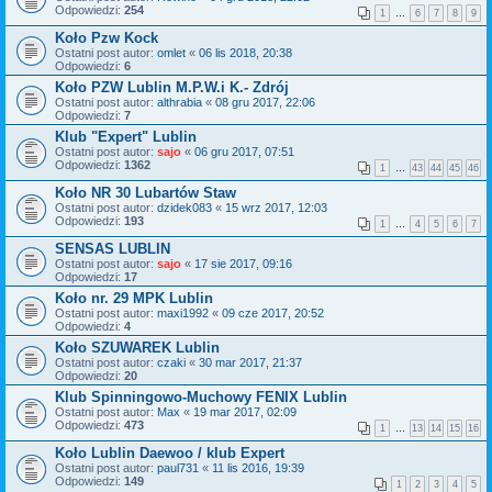
Odpowiedzi:
254
1
…
6
7
8
9
Koło Pzw Kock
Ostatni post autor:
omlet
«
06 lis 2018, 20:38
Odpowiedzi:
6
Koło PZW Lublin M.P.W.i K.- Zdrój
Ostatni post autor:
althrabia
«
08 gru 2017, 22:06
Odpowiedzi:
7
Klub "Expert" Lublin
Ostatni post autor:
sajo
«
06 gru 2017, 07:51
Odpowiedzi:
1362
1
…
43
44
45
46
Koło NR 30 Lubartów Staw
Ostatni post autor:
dzidek083
«
15 wrz 2017, 12:03
Odpowiedzi:
193
1
…
4
5
6
7
SENSAS LUBLIN
Ostatni post autor:
sajo
«
17 sie 2017, 09:16
Odpowiedzi:
17
Koło nr. 29 MPK Lublin
Ostatni post autor:
maxi1992
«
09 cze 2017, 20:52
Odpowiedzi:
4
Koło SZUWAREK Lublin
Ostatni post autor:
czaki
«
30 mar 2017, 21:37
Odpowiedzi:
20
Klub Spinningowo-Muchowy FENIX Lublin
Ostatni post autor:
Max
«
19 mar 2017, 02:09
Odpowiedzi:
473
1
…
13
14
15
16
Koło Lublin Daewoo / klub Expert
Ostatni post autor:
paul731
«
11 lis 2016, 19:39
Odpowiedzi:
149
1
2
3
4
5