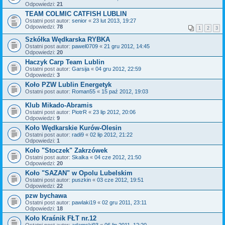
Odpowiedzi:
21
TEAM COLMIC CATFISH LUBLIN
Ostatni post autor:
senior
«
23 lut 2013, 19:27
Odpowiedzi:
78
1
2
3
Szkółka Wędkarska RYBKA
Ostatni post autor:
pawel0709
«
21 gru 2012, 14:45
Odpowiedzi:
20
Haczyk Carp Team Lublin
Ostatni post autor:
Garsija
«
04 gru 2012, 22:59
Odpowiedzi:
3
Koło PZW Lublin Energetyk
Ostatni post autor:
Roman55
«
15 paź 2012, 19:03
Klub Mikado-Abramis
Ostatni post autor:
PiotrR
«
23 lip 2012, 20:06
Odpowiedzi:
9
Koło Wędkarskie Kurów-Olesin
Ostatni post autor:
radi9
«
02 lip 2012, 21:22
Odpowiedzi:
1
Koło "Stoczek" Zakrzówek
Ostatni post autor:
Skalka
«
04 cze 2012, 21:50
Odpowiedzi:
20
Koło "SAZAN" w Opolu Lubelskim
Ostatni post autor:
puszkin
«
03 cze 2012, 19:51
Odpowiedzi:
22
pzw bychawa
Ostatni post autor:
pawlaki19
«
02 gru 2011, 23:11
Odpowiedzi:
18
Koło Kraśnik FŁT nr.12
Ostatni post autor:
adamski93
«
06 lip 2011, 12:20