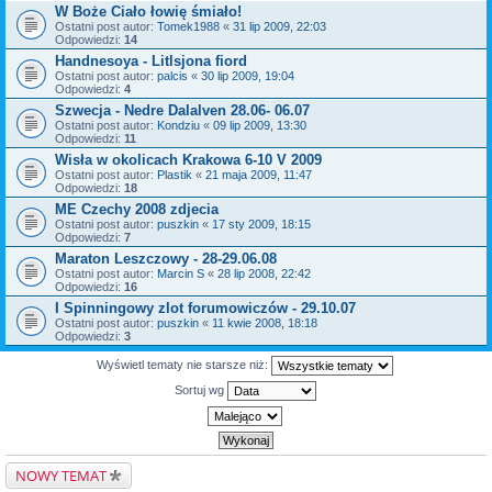
W Boże Ciało łowię śmiało!
Ostatni post autor:
Tomek1988
«
31 lip 2009, 22:03
Odpowiedzi:
14
Handnesoya - Litlsjona fiord
Ostatni post autor:
palcis
«
30 lip 2009, 19:04
Odpowiedzi:
4
Szwecja - Nedre Dalalven 28.06- 06.07
Ostatni post autor:
Kondziu
«
09 lip 2009, 13:30
Odpowiedzi:
11
Wisła w okolicach Krakowa 6-10 V 2009
Ostatni post autor:
Plastik
«
21 maja 2009, 11:47
Odpowiedzi:
18
ME Czechy 2008 zdjecia
Ostatni post autor:
puszkin
«
17 sty 2009, 18:15
Odpowiedzi:
7
Maraton Leszczowy - 28-29.06.08
Ostatni post autor:
Marcin S
«
28 lip 2008, 22:42
Odpowiedzi:
16
I Spinningowy zlot forumowiczów - 29.10.07
Ostatni post autor:
puszkin
«
11 kwie 2008, 18:18
Odpowiedzi:
3
Wyświetl tematy nie starsze niż:
Sortuj wg
NOWY TEMAT