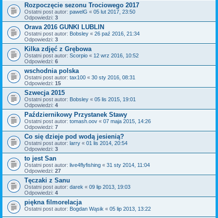
Rozpoczęcie sezonu Trociowego 2017
Ostatni post autor:
pawelG
«
05 lut 2017, 23:50
Odpowiedzi:
3
Orava 2016 GUNKI LUBLIN
Ostatni post autor:
Bobsley
«
26 paź 2016, 21:34
Odpowiedzi:
3
Kilka zdjęć z Grębowa
Ostatni post autor:
Scorpio
«
12 wrz 2016, 10:52
Odpowiedzi:
6
wschodnia polska
Ostatni post autor:
tax100
«
30 sty 2016, 08:31
Odpowiedzi:
15
Szwecja 2015
Ostatni post autor:
Bobsley
«
05 lis 2015, 19:01
Odpowiedzi:
4
Październikowy Przystanek Stawy
Ostatni post autor:
tomash.oov
«
07 maja 2015, 14:26
Odpowiedzi:
7
Co się dzieje pod wodą jesienią?
Ostatni post autor:
larry
«
01 lis 2014, 20:54
Odpowiedzi:
3
to jest San
Ostatni post autor:
live4flyfishing
«
31 sty 2014, 11:04
Odpowiedzi:
27
Tęczaki z Sanu
Ostatni post autor:
darek
«
09 lip 2013, 19:03
Odpowiedzi:
4
piękna filmorelacja
Ostatni post autor:
Bogdan Wąsik
«
05 lip 2013, 13:22