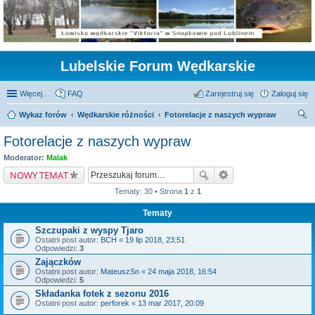
Lubelskie Forum Wędkarskie
Więcej…
FAQ
Zarejestruj się
Zaloguj się
Wykaz forów
Wędkarskie różności
Fotorelacje z naszych wypraw
zu
Fotorelacje z naszych wypraw
kaj
Moderator:
Malak
NOWY TEMAT
Tematy: 30 • Strona
1
z
1
Tematy
Szczupaki z wyspy Tjaro
Ostatni post autor:
BCH
«
19 lip 2018, 23:51
Odpowiedzi:
3
Zajączków
Ostatni post autor:
MateuszSn
«
24 maja 2018, 16:54
Odpowiedzi:
5
Składanka fotek z sezonu 2016
Ostatni post autor:
perforek
«
13 mar 2017, 20:09