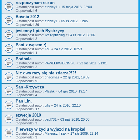
rozpoczynam sezon
Ostatni post autor:
stanley1
«
15 maja 2013, 22:04
Odpowiedzi:
6
Bośnia 2012
Ostatni post autor:
stanley1
«
05 lis 2012, 21:05
Odpowiedzi:
20
jesienny lipień Bystrzycy
Ostatni post autor:
live4flyfishing
«
04 lis 2012, 08:06
Odpowiedzi:
2
Pani z wąsem :)
Ostatni post autor:
Te0
«
24 sie 2012, 10:53
Odpowiedzi:
1
Podhale
Ostatni post autor:
PAWEŁKWIECINSKI
«
22 sie 2011, 21:01
Odpowiedzi:
2
Nic dwa razy się nie zdarza?!?!
Ostatni post autor:
chacimas
«
22 lip 2011, 19:39
Odpowiedzi:
9
San -Krzywcza
Ostatni post autor:
Plastik
«
04 gru 2010, 19:17
Odpowiedzi:
4
Pan Lin.
Ostatni post autor:
gilis
«
24 lis 2010, 22:10
Odpowiedzi:
17
szwecja 2010
Ostatni post autor:
paul731
«
03 paź 2010, 20:08
Odpowiedzi:
3
Pierwszy w życiu wyjazd na kropka!
Ostatni post autor:
Mateusz Irsak
«
17 sie 2009, 22:14
Odpowiedzi:
3