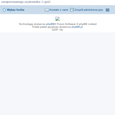
zarejestrowanego użytkownika i 1 gość
Wykaz forów
Kontakt z nami
Zespół administracyjny
Technologię dostarcza
phpBB
® Forum Software © phpBB Limited
Polski pakiet językowy dostarcza
phpBB.pl
GZIP: On