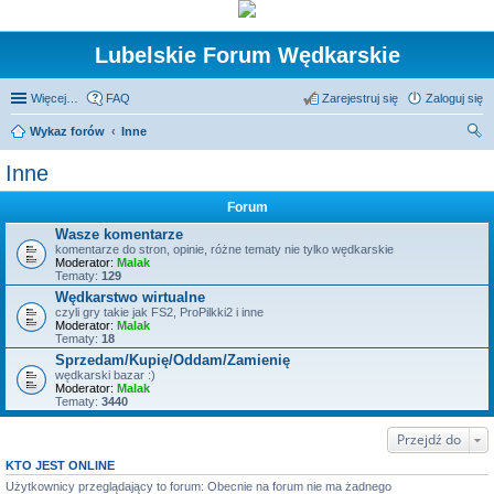
Lubelskie Forum Wędkarskie
Więcej…
FAQ
Zarejestruj się
Zaloguj się
Wykaz forów
Inne
zu
Inne
kaj
Forum
Wasze komentarze
komentarze do stron, opinie, różne tematy nie tylko wędkarskie
Moderator:
Malak
Tematy:
129
Wędkarstwo wirtualne
czyli gry takie jak FS2, ProPilkki2 i inne
Moderator:
Malak
Tematy:
18
Sprzedam/Kupię/Oddam/Zamienię
wędkarski bazar :)
Moderator:
Malak
Tematy:
3440
Przejdź do
KTO JEST ONLINE
Użytkownicy przeglądający to forum: Obecnie na forum nie ma żadnego