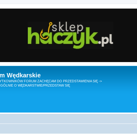
um Wędkarskie
TKOWNIKÓW FORUM ZACHĘCAM DO PRZEDSTAWIENIA SIĘ ->
GÓLNIE O WĘDKARSTWIE/PRZEDSTAW SIĘ