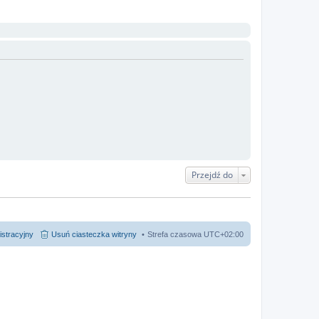
Przejdź do
istracyjny
Usuń ciasteczka witryny
Strefa czasowa
UTC+02:00