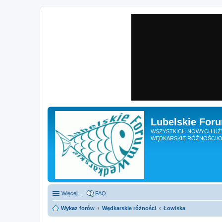
Lubelskie For
WSZYSTKICH NOWYCH UŻY
WĘDKARSKIE RÓŻNOŚCI/O
Więcej…
FAQ
Wykaz forów
Wędkarskie różności
Łowiska