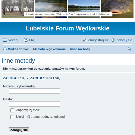
Lubelskie Forum Wędkarskie
Więcej…
FAQ
Zarejestruj się
Zaloguj się
Wykaz forów
Metody wędkowania
Inne metody
zu
Inne metody
kaj
Nie masz uprawnień do czytania tematów na tym forum.
ZALOGUJ SIĘ
•
ZAREJESTRUJ SIĘ
Nazwa użytkownika:
Hasło:
Zapamiętaj mnie
Ukryj mój status podczas tej sesji