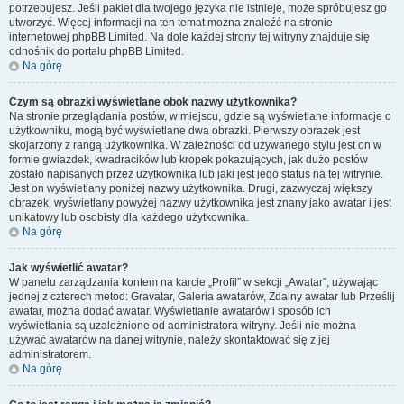
potrzebujesz. Jeśli pakiet dla twojego języka nie istnieje, może spróbujesz go
utworzyć. Więcej informacji na ten temat można znaleźć na stronie
internetowej phpBB Limited. Na dole każdej strony tej witryny znajduje się
odnośnik do portalu phpBB Limited.
Na górę
Czym są obrazki wyświetlane obok nazwy użytkownika?
Na stronie przeglądania postów, w miejscu, gdzie są wyświetlane informacje o
użytkowniku, mogą być wyświetlane dwa obrazki. Pierwszy obrazek jest
skojarzony z rangą użytkownika. W zależności od używanego stylu jest on w
formie gwiazdek, kwadracików lub kropek pokazujących, jak dużo postów
zostało napisanych przez użytkownika lub jaki jest jego status na tej witrynie.
Jest on wyświetlany poniżej nazwy użytkownika. Drugi, zazwyczaj większy
obrazek, wyświetlany powyżej nazwy użytkownika jest znany jako awatar i jest
unikatowy lub osobisty dla każdego użytkownika.
Na górę
Jak wyświetlić awatar?
W panelu zarządzania kontem na karcie „Profil” w sekcji „Awatar”, używając
jednej z czterech metod: Gravatar, Galeria awatarów, Zdalny awatar lub Prześlij
awatar, można dodać awatar. Wyświetlanie awatarów i sposób ich
wyświetlania są uzależnione od administratora witryny. Jeśli nie można
używać awatarów na danej witrynie, należy skontaktować się z jej
administratorem.
Na górę