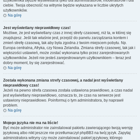
użytkownika będzie wyświetlana tylko dla administratorów, moderatorów i dla
ciebie. Twoja obecność na witrynie będzie wykazana w liczbie ukrytych
użytkowników.
Na górę
Jest wyświetlany nieprawidłowy czas!
Możliwe, że jest wyświetlany czas z innej strefy czasowej, niż ta, w której się
znajdujesz. Jeśli tak właśnie jest, przejdź do panelu zarządzania kontem i
zmień strefę czasową, tak aby była zgodna z twoim miejscem pobytu. Np.
Europa centralna, Afryka, czy Nowa Zelandia. Zmiana strefy czasowej, tak jak i
większości ustawień, może zostać wykonana tylko przez zarejestrowanych
użytkowników. Jeżeli nie jesteś zarejestrowanym użytkownikiem – teraz jest
dobry moment, by się zarejestrować.
Na górę
Została wykonana zmiana strefy czasowej, a nadal jest wyświetlany
nieprawidłowy czas!
Jeżeli na pewno strefa czasowa została ustawiona prawidłowo, a czas nadal
jest wyświetlany nieprawidłowo, oznacza to, że czas na serwerze jest
ustawiony nieprawidłowo. Poinformuj o tym administratora, by naprawił
problem.
Na górę
Mojego języka nie ma na liście!
Być może administrator nie zainstalował pakietu zawierającego twoją wersję
językową albo nikt jeszcze nie przetłumaczył phpBB3 na twój język. Zapytaj
administratora witryny czy może zainstalować pakiet językowy, którego