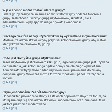
Na górę
W jaki sposób można zostać liderem grupy?
Lidera grupy zazwyczaj mianuje administrator witryny podczas tworzenia
grupy. Jeśli chcesz utworzyć grupę użytkowników, skontaktuj się z
administratorem, wysyłając do niego prywatną wiadomość.
Na górę
Dlaczego niektóre nazwy użytkowników są wyświetlane innymi kolorami?
Możliwe, że administrator witryny przypisał kolor członkom grupy, aby ułatwić
identyfikowanie członków tej grupy.
Na górę
Co to jest
Domyślna grupa użytkownika
?
Jeżeli użytkownik jest członkiem kilku grup, jego domyślna grupa jest używana
do określenia, jaki kolor i ranga będzie domyślnie dla niego wyświetlana.
Administrator witryny może nadać użytkownikowi uprawnienia do zmiany
domyślnej grupy. Wówczas można to zrobić z poziomu panelu zarządzania
kontem.
Na górę
Czym jest odnośnik
Zespół administracyjny
?
Odnośnik ten prowadzi do strony z listą osób odpowiedzialnych za forum, na
której znajduje się spis administratorów i moderatorów oraz inne dane, takie
jak fora przez nich moderowane.
Na górę