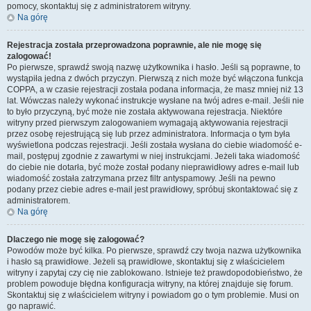
pomocy, skontaktuj się z administratorem witryny.
Na górę
Rejestracja została przeprowadzona poprawnie, ale nie mogę się
zalogować!
Po pierwsze, sprawdź swoją nazwę użytkownika i hasło. Jeśli są poprawne, to
wystąpiła jedna z dwóch przyczyn. Pierwszą z nich może być włączona funkcja
COPPA, a w czasie rejestracji została podana informacja, że masz mniej niż 13
lat. Wówczas należy wykonać instrukcje wysłane na twój adres e-mail. Jeśli nie
to było przyczyną, być może nie została aktywowana rejestracja. Niektóre
witryny przed pierwszym zalogowaniem wymagają aktywowania rejestracji
przez osobę rejestrującą się lub przez administratora. Informacja o tym była
wyświetlona podczas rejestracji. Jeśli została wysłana do ciebie wiadomość e-
mail, postępuj zgodnie z zawartymi w niej instrukcjami. Jeżeli taka wiadomość
do ciebie nie dotarła, być może został podany nieprawidłowy adres e-mail lub
wiadomość została zatrzymana przez filtr antyspamowy. Jeśli na pewno
podany przez ciebie adres e-mail jest prawidłowy, spróbuj skontaktować się z
administratorem.
Na górę
Dlaczego nie mogę się zalogować?
Powodów może być kilka. Po pierwsze, sprawdź czy twoja nazwa użytkownika
i hasło są prawidłowe. Jeżeli są prawidłowe, skontaktuj się z właścicielem
witryny i zapytaj czy cię nie zablokowano. Istnieje też prawdopodobieństwo, że
problem powoduje błędna konfiguracja witryny, na której znajduje się forum.
Skontaktuj się z właścicielem witryny i powiadom go o tym problemie. Musi on
go naprawić.