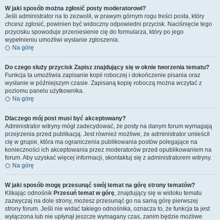
W jaki sposób można zgłosić posty moderatorowi?
Jeśli administrator na to zezwolił, w prawym górnym rogu treści posta, który
chcesz zgłosić, powinien być widoczny odpowiedni przycisk. Naciśnięcie tego
przycisku spowoduje przeniesienie cię do formularza, który po jego
wypełnieniu umożliwi wysłanie zgłoszenia.
Na górę
Do czego służy przycisk
Zapisz
znajdujący się w oknie tworzenia tematu?
Funkcja ta umożliwia zapisanie kopii roboczej i dokończenie pisania oraz
wysłanie w późniejszym czasie. Zapisaną kopię roboczą można wczytać z
poziomu panelu użytkownika.
Na górę
Dlaczego mój post musi być akceptowany?
Administrator witryny mógł zadecydować, że posty na danym forum wymagają
przejrzenia przed publikacją. Jest również możliwe, że administrator umieścił
cię w grupie, która ma ograniczenia publikowania postów polegające na
konieczności ich akceptowania przez moderatorów przed opublikowaniem na
forum. Aby uzyskać więcej informacji, skontaktuj się z administratorem witryny.
Na górę
W jaki sposób mogę przesunąć swój temat na górę strony tematów?
Klikając odnośnik
Przesuń temat w górę
, znajdujący się w widoku tematu
zazwyczaj na dole strony, możesz przesunąć go na samą górę pierwszej
strony forum. Jeśli nie widać takiego odnośnika, oznacza to, że funkcja ta jest
wyłączona lub nie upłynął jeszcze wymagany czas, zanim będzie możliwe