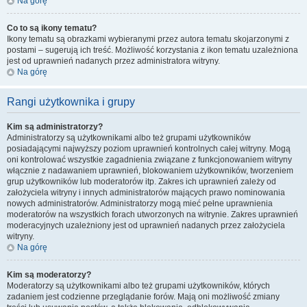
Na górę
Co to są ikony tematu?
Ikony tematu są obrazkami wybieranymi przez autora tematu skojarzonymi z
postami – sugerują ich treść. Możliwość korzystania z ikon tematu uzależniona
jest od uprawnień nadanych przez administratora witryny.
Na górę
Rangi użytkownika i grupy
Kim są administratorzy?
Administratorzy są użytkownikami albo też grupami użytkowników
posiadającymi najwyższy poziom uprawnień kontrolnych całej witryny. Mogą
oni kontrolować wszystkie zagadnienia związane z funkcjonowaniem witryny
włącznie z nadawaniem uprawnień, blokowaniem użytkowników, tworzeniem
grup użytkowników lub moderatorów itp. Zakres ich uprawnień zależy od
założyciela witryny i innych administratorów mających prawo nominowania
nowych administratorów. Administratorzy mogą mieć pełne uprawnienia
moderatorów na wszystkich forach utworzonych na witrynie. Zakres uprawnień
moderacyjnych uzależniony jest od uprawnień nadanych przez założyciela
witryny.
Na górę
Kim są moderatorzy?
Moderatorzy są użytkownikami albo też grupami użytkowników, których
zadaniem jest codzienne przeglądanie forów. Mają oni możliwość zmiany