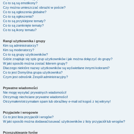
Co to są są emotikony?
Czy można umieszczać obrazki w poście?
Co to są ogłoszenia globalne?
Co to są ogłoszenia?
Co to są przyklejone tematy?
Co to są zamknięte tematy?
Co to są ikony tematu?
Rangi użytkownika i grupy
Kim są administratorzy?
Kim są moderatorzy?
Co to są grupy użytkowników?
Gdzie znajduje się spis grup użytkowników i jak można dołączyć do grupy?
W jaki sposób można zostać liderem grupy?
Dlaczego niektóre nazwy użytkowników są wyświetlane innymi kolorami?
Co to jest
Domyślna grupa użytkownika
?
Czym jest odnośnik
Zespół administracyjny
?
Prywatne wiadomości
Nie mogę wysyłać prywatnych wiadomości!
Otrzymuję niechciane prywatne wiadomości!
Otrzymałem/otrzymałam spam lub obraźliwy e-mail od kogoś z tej witryny!
Przyjaciele i wrogowie
Co to jest lista przyjaciół i wrogów?
W jaki sposób można dodawać/usuwać użytkowników z listy przyjaciół lub wrogów?
Przeszukiwanie forów