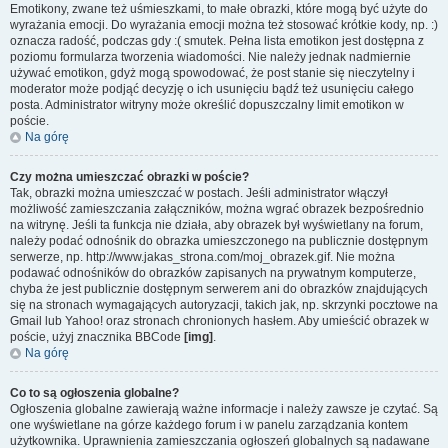
Emotikony, zwane też uśmieszkami, to małe obrazki, które mogą być użyte do
wyrażania emocji. Do wyrażania emocji można też stosować krótkie kody, np. :)
oznacza radość, podczas gdy :( smutek. Pełna lista emotikon jest dostępna z
poziomu formularza tworzenia wiadomości. Nie należy jednak nadmiernie
używać emotikon, gdyż mogą spowodować, że post stanie się nieczytelny i
moderator może podjąć decyzję o ich usunięciu bądź też usunięciu całego
posta. Administrator witryny może określić dopuszczalny limit emotikon w
poście.
Na górę
Czy można umieszczać obrazki w poście?
Tak, obrazki można umieszczać w postach. Jeśli administrator włączył
możliwość zamieszczania załączników, można wgrać obrazek bezpośrednio
na witrynę. Jeśli ta funkcja nie działa, aby obrazek był wyświetlany na forum,
należy podać odnośnik do obrazka umieszczonego na publicznie dostępnym
serwerze, np. http://www.jakas_strona.com/moj_obrazek.gif. Nie można
podawać odnośników do obrazków zapisanych na prywatnym komputerze,
chyba że jest publicznie dostępnym serwerem ani do obrazków znajdujących
się na stronach wymagających autoryzacji, takich jak, np. skrzynki pocztowe na
Gmail lub Yahoo! oraz stronach chronionych hasłem. Aby umieścić obrazek w
poście, użyj znacznika BBCode
[img]
.
Na górę
Co to są ogłoszenia globalne?
Ogłoszenia globalne zawierają ważne informacje i należy zawsze je czytać. Są
one wyświetlane na górze każdego forum i w panelu zarządzania kontem
użytkownika. Uprawnienia zamieszczania ogłoszeń globalnych są nadawane