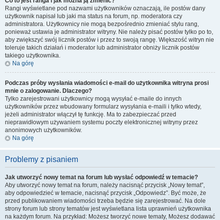
Co to jest ranga i jak można ją zmienić?
Rangi wyświetlane pod nazwami użytkowników oznaczają, ile postów dany
użytkownik napisał lub jaki ma status na forum, np. moderatora czy
administratora. Użytkownicy nie mogą bezpośrednio zmieniać stylu rang,
ponieważ ustawia je administrator witryny. Nie należy pisać postów tylko po to,
aby zwiększyć swój licznik postów i przez to swoją rangę. Większość witryn nie
toleruje takich działań i moderator lub administrator obniży licznik postów
takiego użytkownika.
Na górę
Podczas próby wysłania wiadomości e-mail do użytkownika witryna prosi
mnie o zalogowanie. Dlaczego?
Tylko zarejestrowani użytkownicy mogą wysyłać e-maile do innych
użytkowników przez wbudowany formularz wysyłania e-maili i tylko wtedy,
jeżeli administrator włączył tę funkcję. Ma to zabezpieczać przed
nieprawidłowym używaniem systemu poczty elektronicznej witryny przez
anonimowych użytkowników.
Na górę
Problemy z pisaniem
Jak utworzyć nowy temat na forum lub wysłać odpowiedź w temacie?
Aby utworzyć nowy temat na forum, należy nacisnąć przycisk „Nowy temat”,
aby odpowiedzieć w temacie, nacisnąć przycisk „Odpowiedz”. Być może, że
przed publikowaniem wiadomości trzeba będzie się zarejestrować. Na dole
strony forum lub strony tematów jest wyświetlana lista uprawnień użytkownika
na każdym forum. Na przykład: Możesz tworzyć nowe tematy, Możesz dodawać