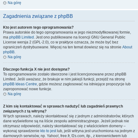
Na górę
Zagadnienia związane z phpBB
Kto jest autorem tego oprogramowania?
Prawa autorskie do tego oprogramowania w jego niezmodyfikowanej formie,
ma
phpBB Limited
. Jest ono publikowane na licencji GNU General Public
License wersja 2 (GPL-2.0), co w praktyce oznacza, że może być bez
ograniczeń dystrybuowane. Więcej na ten temat dowiesz się na stronie
About
phpBB
.
Na górę
Dlaczego funkcja X nie jest dostępna?
To oprogramowanie zostało stworzone i jest licencjonowane przez phpBB
Limited. Jeśli uważasz, że brakuje w nim jakiejś funkcji, przejdź na stronę
phpBB Ideas Centre
, gdzie możesz zagłosować na istniejące propozycje lub
zaproponować nowe funkcje.
Na górę
Z kim się kontaktować w sprawach nadużyć lub zagadnień prawnych
związanych z tą witryną?
W tych sprawach, należy skontaktować się z jednym z administratorów, których
dane wyświetlone są na liście zespołu administracyjnego. Jeżeli jednak nie
otrzymasz odpowiedzi, należy skontaktować się z właścicielem domeny –
wykonaj sprawdzenie
kto to jest
lub, jeśli witryna jest uruchomiona na jednym z
darmowych serwisów, np. Yahoo!, free.fr, f2s.com, itp., z kierownictwem lub