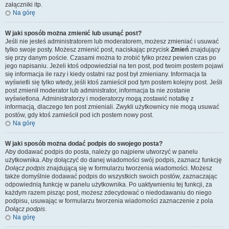
załączniki itp.
Na górę
W jaki sposób można zmienić lub usunąć post?
Jeśli nie jesteś administratorem lub moderatorem, możesz zmieniać i usuwać
tylko swoje posty. Możesz zmienić post, naciskając przycisk
Zmień
znajdujący
się przy danym poście. Czasami można to zrobić tylko przez pewien czas po
jego napisaniu. Jeżeli ktoś odpowiedział na ten post, pod twoim postem pojawi
się informacja ile razy i kiedy ostatni raz post był zmieniany. Informacja ta
wyświetli się tylko wtedy, jeśli ktoś zamieścił pod tym postem kolejny post. Jeśli
post zmienił moderator lub administrator, informacja ta nie zostanie
wyświetlona. Administratorzy i moderatorzy mogą zostawić notatkę z
informacją, dlaczego ten post zmieniali. Zwykli użytkownicy nie mogą usuwać
postów, gdy ktoś zamieścił pod ich postem nowy post.
Na górę
W jaki sposób można dodać podpis do swojego posta?
Aby dodawać podpis do posta, należy go najpierw utworzyć w panelu
użytkownika. Aby dołączyć do danej wiadomości swój podpis, zaznacz funkcję
Dołącz podpis
znajdującą się w formularzu tworzenia wiadomości. Możesz
także domyślnie dodawać podpis do wszystkich swoich postów, zaznaczając
odpowiednią funkcję w panelu użytkownika. Po uaktywnieniu tej funkcji, za
każdym razem pisząc post, możesz zdecydować o niedodawaniu do niego
podpisu, usuwając w formularzu tworzenia wiadomości zaznaczenie z pola
Dołącz podpis
.
Na górę