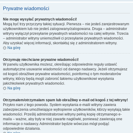
Prywatne wiadomości
Nie mogę wysyłać prywatnych wiadomości!
Mogą być trzy przyczyny takiej sytuacji. Pierwsza – nie jesteś zarejestrowanym
użytkownikiem lub nie jesteś zalogowany/zalogowana. Druga – administrator
witryny wyłączył przesyłanie prywatnych wiadomości na całej witrynie. Trzecia
– administrator witryny uniemożliwił ci przesyłanie prywatnych wiadomości.
Aby uzyskać więcej informacji, skontaktuj się z administratorem witryny.
Na górę
Otrzymuję niechciane prywatne wiadomości!
W panelu użytkownika możesz, określając odpowiednie reguły ustawić
automatyczne usuwanie wiadomości od danego nadawcy. Jeżeli otrzymujesz
od kogoś obraźliwe prywatne wiadomości, poinformuj o tym moderatorów
witryny, którzy będą mogli zabronić takiemu użytkownikowi wysyłania
jakichkolwiek prywatnych wiadomości.
Na górę
Otrzymałem/otrzymałam spam lub obraźliwy e-mail od kogoś z tej witryny!
Przykro nam z tego powodu. System wysyłania e-maili witryny zawiera
zabezpieczenia umożliwiające wytropienie użytkowników, którzy wysyłają takie
wiadomości. Prześlij administratorowi witryny pełną kopię otrzymanego e-
maila – ważne, aby były w niej zawarte nagłówki, ponieważ zawierają one
informacje o nadawcy. Administrator będzie wówczas mógł podjąć
odpowiednie działania.