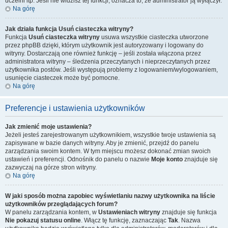
uczelni itp. Jeśli nie widzisz tej funkcji, oznacza to, że administrator ją wyłączył.
Na górę
Jak działa funkcja
Usuń ciasteczka witryny
?
Funkcja
Usuń ciasteczka witryny
usuwa wszystkie ciasteczka utworzone
przez phpBB dzięki, którym użytkownik jest autoryzowany i logowany do
witryny. Dostarczają one również funkcję – jeśli została włączona przez
administratora witryny – śledzenia przeczytanych i nieprzeczytanych przez
użytkownika postów. Jeśli występują problemy z logowaniem/wylogowaniem,
usunięcie ciasteczek może być pomocne.
Na górę
Preferencje i ustawienia użytkowników
Jak zmienić moje ustawienia?
Jeżeli jesteś zarejestrowanym użytkownikiem, wszystkie twoje ustawienia są
zapisywane w bazie danych witryny. Aby je zmienić, przejdź do panelu
zarządzania swoim kontem. W tym miejscu możesz dokonać zmian swoich
ustawień i preferencji. Odnośnik do panelu o nazwie
Moje konto
znajduje się
zazwyczaj na górze stron witryny.
Na górę
W jaki sposób można zapobiec wyświetlaniu nazwy użytkownika na liście
użytkowników przeglądających forum?
W panelu zarządzania kontem, w
Ustawieniach witryny
znajduje się funkcja
Nie pokazuj statusu online
. Włącz tę funkcję, zaznaczając
Tak
. Nazwa