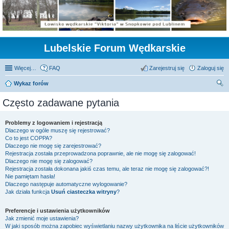
Lubelskie Forum Wędkarskie
Więcej…
FAQ
Zarejestruj się
Zaloguj się
Wykaz forów
zu
Często zadawane pytania
kaj
Problemy z logowaniem i rejestracją
Dlaczego w ogóle muszę się rejestrować?
Co to jest COPPA?
Dlaczego nie mogę się zarejestrować?
Rejestracja została przeprowadzona poprawnie, ale nie mogę się zalogować!
Dlaczego nie mogę się zalogować?
Rejestracja została dokonana jakiś czas temu, ale teraz nie mogę się zalogować?!
Nie pamiętam hasła!
Dlaczego następuje automatyczne wylogowanie?
Jak działa funkcja
Usuń ciasteczka witryny
?
Preferencje i ustawienia użytkowników
Jak zmienić moje ustawienia?
W jaki sposób można zapobiec wyświetlaniu nazwy użytkownika na liście użytkowników