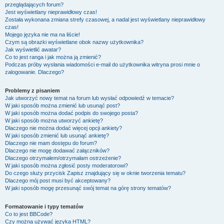
przeglądających forum?
Jest wyświetlany nieprawidłowy czas!
Została wykonana zmiana strefy czasowej, a nadal jest wyświetlany nieprawidłowy
czas!
Mojego języka nie ma na liście!
Czym są obrazki wyświetlane obok nazwy użytkownika?
Jak wyświetlić awatar?
Co to jest ranga i jak można ją zmienić?
Podczas próby wysłania wiadomości e-mail do użytkownika witryna prosi mnie o
zalogowanie. Dlaczego?
Problemy z pisaniem
Jak utworzyć nowy temat na forum lub wysłać odpowiedź w temacie?
W jaki sposób można zmienić lub usunąć post?
W jaki sposób można dodać podpis do swojego posta?
W jaki sposób można utworzyć ankietę?
Dlaczego nie można dodać więcej opcji ankiety?
W jaki sposób zmienić lub usunąć ankietę?
Dlaczego nie mam dostępu do forum?
Dlaczego nie mogę dodawać załączników?
Dlaczego otrzymałem/otrzymałam ostrzeżenie?
W jaki sposób można zgłosić posty moderatorowi?
Do czego służy przycisk
Zapisz
znajdujący się w oknie tworzenia tematu?
Dlaczego mój post musi być akceptowany?
W jaki sposób mogę przesunąć swój temat na górę strony tematów?
Formatowanie i typy tematów
Co to jest BBCode?
Czy można używać języka HTML?