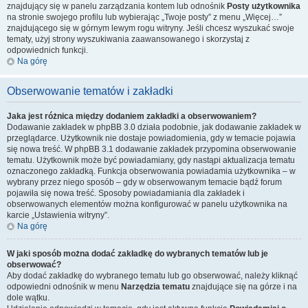
znajdujący się w panelu zarządzania kontem lub odnośnik
Posty użytkownika
na stronie swojego profilu lub wybierając „Twoje posty” z menu „Więcej…”
znajdującego się w górnym lewym rogu witryny. Jeśli chcesz wyszukać swoje
tematy, użyj strony wyszukiwania zaawansowanego i skorzystaj z
odpowiednich funkcji.
Na górę
Obserwowanie tematów i zakładki
Jaka jest różnica między dodaniem zakładki a obserwowaniem?
Dodawanie zakładek w phpBB 3.0 działa podobnie, jak dodawanie zakładek w
przeglądarce. Użytkownik nie dostaje powiadomienia, gdy w temacie pojawia
się nowa treść. W phpBB 3.1 dodawanie zakładek przypomina obserwowanie
tematu. Użytkownik może być powiadamiany, gdy nastąpi aktualizacja tematu
oznaczonego zakładką. Funkcja obserwowania powiadamia użytkownika – w
wybrany przez niego sposób – gdy w obserwowanym temacie bądź forum
pojawiła się nowa treść. Sposoby powiadamiania dla zakładek i
obserwowanych elementów można konfigurować w panelu użytkownika na
karcie „Ustawienia witryny”.
Na górę
W jaki sposób można dodać zakładkę do wybranych tematów lub je
obserwować?
Aby dodać zakładkę do wybranego tematu lub go obserwować, należy kliknąć
odpowiedni odnośnik w menu
Narzędzia tematu
znajdujące się na górze i na
dole wątku.