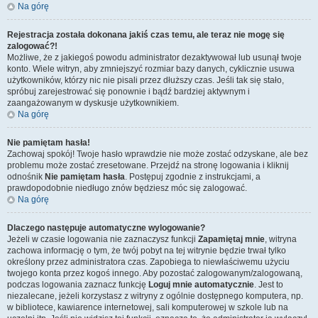
Na górę
Rejestracja została dokonana jakiś czas temu, ale teraz nie mogę się
zalogować?!
Możliwe, że z jakiegoś powodu administrator dezaktywował lub usunął twoje
konto. Wiele witryn, aby zmniejszyć rozmiar bazy danych, cyklicznie usuwa
użytkowników, którzy nic nie pisali przez dłuższy czas. Jeśli tak się stało,
spróbuj zarejestrować się ponownie i bądź bardziej aktywnym i
zaangażowanym w dyskusje użytkownikiem.
Na górę
Nie pamiętam hasła!
Zachowaj spokój! Twoje hasło wprawdzie nie może zostać odzyskane, ale bez
problemu może zostać zresetowane. Przejdź na stronę logowania i kliknij
odnośnik
Nie pamiętam hasła
. Postępuj zgodnie z instrukcjami, a
prawdopodobnie niedługo znów będziesz móc się zalogować.
Na górę
Dlaczego następuje automatyczne wylogowanie?
Jeżeli w czasie logowania nie zaznaczysz funkcji
Zapamiętaj mnie
, witryna
zachowa informację o tym, że twój pobyt na tej witrynie będzie trwał tylko
określony przez administratora czas. Zapobiega to niewłaściwemu użyciu
twojego konta przez kogoś innego. Aby pozostać zalogowanym/zalogowaną,
podczas logowania zaznacz funkcję
Loguj mnie automatycznie
. Jest to
niezalecane, jeżeli korzystasz z witryny z ogólnie dostępnego komputera, np.
w bibliotece, kawiarence internetowej, sali komputerowej w szkole lub na