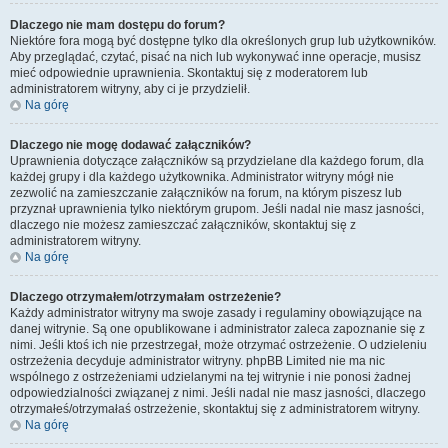
Dlaczego nie mam dostępu do forum?
Niektóre fora mogą być dostępne tylko dla określonych grup lub użytkowników.
Aby przeglądać, czytać, pisać na nich lub wykonywać inne operacje, musisz
mieć odpowiednie uprawnienia. Skontaktuj się z moderatorem lub
administratorem witryny, aby ci je przydzielił.
Na górę
Dlaczego nie mogę dodawać załączników?
Uprawnienia dotyczące załączników są przydzielane dla każdego forum, dla
każdej grupy i dla każdego użytkownika. Administrator witryny mógł nie
zezwolić na zamieszczanie załączników na forum, na którym piszesz lub
przyznał uprawnienia tylko niektórym grupom. Jeśli nadal nie masz jasności,
dlaczego nie możesz zamieszczać załączników, skontaktuj się z
administratorem witryny.
Na górę
Dlaczego otrzymałem/otrzymałam ostrzeżenie?
Każdy administrator witryny ma swoje zasady i regulaminy obowiązujące na
danej witrynie. Są one opublikowane i administrator zaleca zapoznanie się z
nimi. Jeśli ktoś ich nie przestrzegał, może otrzymać ostrzeżenie. O udzieleniu
ostrzeżenia decyduje administrator witryny. phpBB Limited nie ma nic
wspólnego z ostrzeżeniami udzielanymi na tej witrynie i nie ponosi żadnej
odpowiedzialności związanej z nimi. Jeśli nadal nie masz jasności, dlaczego
otrzymałeś/otrzymałaś ostrzeżenie, skontaktuj się z administratorem witryny.
Na górę