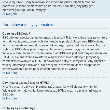
użycie tej funkcji. Innym, łatwym sposobem na przesunięcie tematu na
początek, jest napisanie w nim posta. Należy pamiętać, aby przy tym
przestrzegać regulaminu witryny.
Na górę
Formatowanie i typy tematów
Co to jest BBCode?
BBCode jest specjalną implementacją języka HTML, która daje lepszą kontrolę
formatowania poszczególnych elementów w postach. Używanie BBCode na
forum jest uzależnione od ustawień określanych przez administratora. Można
wyłączyć BBCode w poszczególnych postach, zaznaczając odpowiednią
funkcję w formularzu tworzenia posta. Sam BBCode jest podobny w składni do
HTML-a, ale znaczniki zawarte są w nawiasach kwadratowych [przykład]
zamiast w używanych w HTML-u nawiasach ostrych <przykład>. Aby uzyskać
więcej informacji o BBCode, zapoznaj się z przewodnikiem dostępnym ze
strony tworzenia posta po kliknięciu odnośnika
BBCode
.
Na górę
Czy można używać języka HTML?
Nie. Nie można używać i przetwarzać znaczników HTML na tej witrynie.
Większość formatowania, które dostarcza HTML można uzyskać, używając
BBCode.
Na górę
Co to są są emotikony?