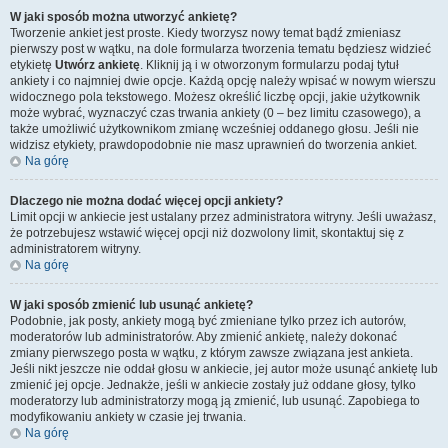
W jaki sposób można utworzyć ankietę?
Tworzenie ankiet jest proste. Kiedy tworzysz nowy temat bądź zmieniasz
pierwszy post w wątku, na dole formularza tworzenia tematu będziesz widzieć
etykietę
Utwórz ankietę
. Kliknij ją i w otworzonym formularzu podaj tytuł
ankiety i co najmniej dwie opcje. Każdą opcję należy wpisać w nowym wierszu
widocznego pola tekstowego. Możesz określić liczbę opcji, jakie użytkownik
może wybrać, wyznaczyć czas trwania ankiety (0 – bez limitu czasowego), a
także umożliwić użytkownikom zmianę wcześniej oddanego głosu. Jeśli nie
widzisz etykiety, prawdopodobnie nie masz uprawnień do tworzenia ankiet.
Na górę
Dlaczego nie można dodać więcej opcji ankiety?
Limit opcji w ankiecie jest ustalany przez administratora witryny. Jeśli uważasz,
że potrzebujesz wstawić więcej opcji niż dozwolony limit, skontaktuj się z
administratorem witryny.
Na górę
W jaki sposób zmienić lub usunąć ankietę?
Podobnie, jak posty, ankiety mogą być zmieniane tylko przez ich autorów,
moderatorów lub administratorów. Aby zmienić ankietę, należy dokonać
zmiany pierwszego posta w wątku, z którym zawsze związana jest ankieta.
Jeśli nikt jeszcze nie oddał głosu w ankiecie, jej autor może usunąć ankietę lub
zmienić jej opcje. Jednakże, jeśli w ankiecie zostały już oddane głosy, tylko
moderatorzy lub administratorzy mogą ją zmienić, lub usunąć. Zapobiega to
modyfikowaniu ankiety w czasie jej trwania.
Na górę