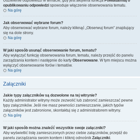
Udzielenie odpowiedzi w temacie, gdy jest aktywna funkcja
Powiadamiaj o
opublikowaniu odpowiedzi
spowoduje włączenie obserwowania tematu.
Na górę
Jak obserwować wybrane forum?
Aby obserwować wybrane forum, należy kliknąć „Obserwuj forum” znajdujący
się na dole strony.
Na górę
W jaki sposób usunąć obserwowanie forum, tematu?
Aby wyłączyć funkcję obserwowania forum, tematu, należy przejść do panelu
zarządzania kontem i następnie do karty
Obserwowane
. W tym miejscu można
wyłączyć obserwowanie forów i tematów.
Na górę
Załączniki
Jakie typy załączników są dozwolone na tej witrynie?
Każdy administrator witryny może zezwolić lub zabronić zamieszczać pewne
typy załączników. Jeśli nie masz pewności zamieszczanie, jakich typów
załączników jest zabronione, skontaktuj się z administratorem witryny.
Na górę
W jaki sposób można znaleźć wszystkie swoje załączniki?
Aby wyświetlić listę zamieszczonych przez ciebie załączników, przejdź do
panelu zarządzania swoim kontem i kliknij odnośnik
Załączniki
.