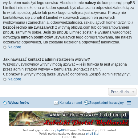
wydziałem nadużyć tego serwisu. Absolutnie
nie należy
do kompetencji phpBB
Limited i nie może ona w żaden sposób być obarczana odpowiedzialnością za
to w jaki sposób, gdzie lub przez kogo ta witryna jest używana. Proszę nie
kontaktować się z phpBB Limited w sprawach zagadnień prawnych
(wstrzymania i zaniechania, odpowiedzialności, szkalujących komentarzy itp.)
bezpośrednio nie związanych
z witryną phpBB.com lub oprogramowaniem
phpBB samym w sobie. Jeśli do phpBB Limited zostanie wysłana wiadomość
dotycząca
innych podmiotów
używających tego oprogramowania, nie należy
oczekiwać odpowiedzi, lub zostanie udzielona odpowiedź lakoniczna.
Na górę
Jak nawiązać kontakt z administratorem witryny?
Wszyscy użytkownicy witryny mogą używać – jeśli funkcja ta jest włączona
przez administratora witryny – formularza „Kontakt z nami”.
Członkowie witryny mogą także używać odnośnika „Zespół administracyjny”.
Na górę
Przejdź do
Wykaz forów
Kontakt z nami
Zespół administracyjny
Technologię dostarcza
phpBB
® Forum Software © phpBB Limited
Polski pakiet językowy dostarcza
phpBB.pl
GZIP: On