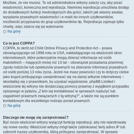
Możliwe, że nie musisz. To od administratora witryny zależy czy, aby pisać
wiadomości, konieczna jest rejestracja. Niemniej rejestracja umożliwia dostęp
do dodatkowych funkcji niedostępnych dla gości, takich jak własny awatar,
wysyłanie prywatnych wiadomości i e-maili do innych użytkowników,
możliwość przypisania do grup użytkowników itp. Rejestracja zajmuje tylko
chwilę, więc zaleca się jej wykonanie.
Na górę
Co to jest COPPA?
COPPA, to skrót od Child Online Privacy and Protection Act – prawa
obowiązującego od 1998 roku w USA, nakładającego na właścicieli stron
internetowych, które potencjalnie mogą zbierać informacje od osób
małoletnich – mających mniej niż 13 lat – obowiązek posiadania pisemnej
zgody rodziców lub opiekunów prawnych na zbieranie informacji prywatnych
od osób poniżej 13 roku życia. Jeżeli nie masz pewności czy to dotyczy ciebie
jako kogoś próbującego zarejestrować się na danej witrynie internetowej –
skontaktuj się z prawnikiem, by uzyskać wyjaśnienie. phpBB Limited i
właściciele tej witryny nie dostarczają pomocy prawnej z wyjątkiem przypadku
opisanego w pytaniu „Z kim się kontaktować w sprawach nadużyć lub
zagadnień prawnych związanych z tą witryną?”, a także nie są punktem
kontaktowym dla wszelkiego rodzaju porad prawnych.
Na górę
Dlaczego nie mogę się zarejestrować?
Być może właściciel witryny wyłączył funkcję rejestracji, aby nie rejestrowały
się nowe osoby. Właściciel witryny mógł także zablokować twój adres IP lub
zabronił nazwy użytkownika, którą próbujesz zarejestrować. W sprawie