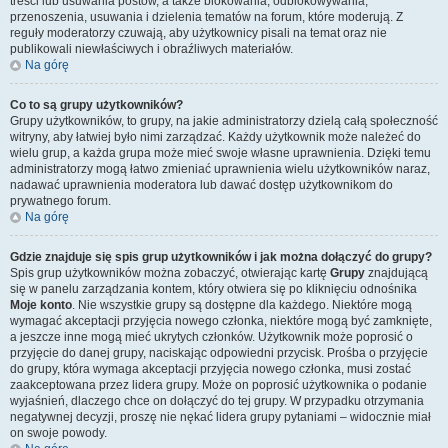
treści lub usuwania postów, a także blokowania, odblokowywania,
przenoszenia, usuwania i dzielenia tematów na forum, które moderują. Z
reguły moderatorzy czuwają, aby użytkownicy pisali na temat oraz nie
publikowali niewłaściwych i obraźliwych materiałów.
Na górę
Co to są grupy użytkowników?
Grupy użytkowników, to grupy, na jakie administratorzy dzielą całą społeczność
witryny, aby łatwiej było nimi zarządzać. Każdy użytkownik może należeć do
wielu grup, a każda grupa może mieć swoje własne uprawnienia. Dzięki temu
administratorzy mogą łatwo zmieniać uprawnienia wielu użytkowników naraz,
nadawać uprawnienia moderatora lub dawać dostęp użytkownikom do
prywatnego forum.
Na górę
Gdzie znajduje się spis grup użytkowników i jak można dołączyć do grupy?
Spis grup użytkowników można zobaczyć, otwierając kartę
Grupy
znajdującą
się w panelu zarządzania kontem, który otwiera się po kliknięciu odnośnika
Moje konto
. Nie wszystkie grupy są dostępne dla każdego. Niektóre mogą
wymagać akceptacji przyjęcia nowego członka, niektóre mogą być zamknięte,
a jeszcze inne mogą mieć ukrytych członków. Użytkownik może poprosić o
przyjęcie do danej grupy, naciskając odpowiedni przycisk. Prośba o przyjęcie
do grupy, która wymaga akceptacji przyjęcia nowego członka, musi zostać
zaakceptowana przez lidera grupy. Może on poprosić użytkownika o podanie
wyjaśnień, dlaczego chce on dołączyć do tej grupy. W przypadku otrzymania
negatywnej decyzji, proszę nie nękać lidera grupy pytaniami – widocznie miał
on swoje powody.