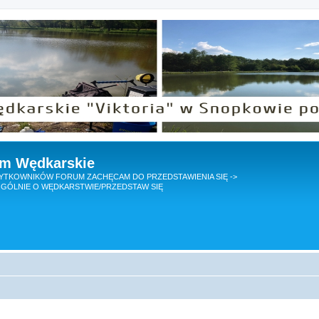
um Wędkarskie
TKOWNIKÓW FORUM ZACHĘCAM DO PRZEDSTAWIENIA SIĘ ->
GÓLNIE O WĘDKARSTWIE/PRZEDSTAW SIĘ