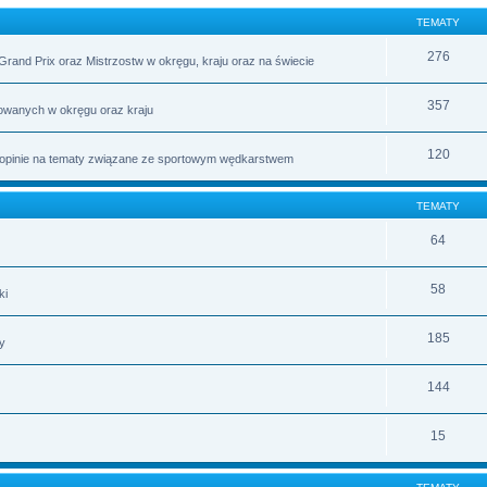
TEMATY
276
rand Prix oraz Mistrzostw w okręgu, kraju oraz na świecie
357
owanych w okręgu oraz kraju
120
 opinie na tematy związane ze sportowym wędkarstwem
TEMATY
64
58
ki
185
y
144
15