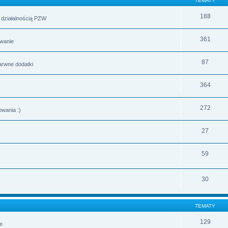
TEMATY
188
z działalnością PZW
361
owanie
87
barwne dodatki
364
272
wania :)
27
59
30
TEMATY
129
ie