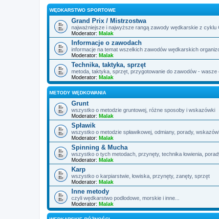
WĘDKARSTWO SPORTOWE
Grand Prix / Mistrzostwa
najważniejsze i najwyższe rangą zawody wędkarskie z cyklu G
Moderator:
Malak
Informacje o zawodach
informacje na temat wszelkich zawodów wędkarskich organiz
Moderator:
Malak
Technika, taktyka, sprzęt
metoda, taktyka, sprzęt, przygotowanie do zawodów - wasze
Moderator:
Malak
METODY WĘDKOWANIA
Grunt
wszystko o metodzie gruntowej, różne sposoby i wskazówki
Moderator:
Malak
Spławik
wszystko o metodzie spławikowej, odmiany, porady, wskazów
Moderator:
Malak
Spinning & Mucha
wszystko o tych metodach, przynęty, technika łowienia, porad
Moderator:
Malak
Karp
wszystko o karpiarstwie, łowiska, przynęty, zanęty, sprzęt
Moderator:
Malak
Inne metody
czyli wędkarstwo podlodowe, morskie i inne...
Moderator:
Malak