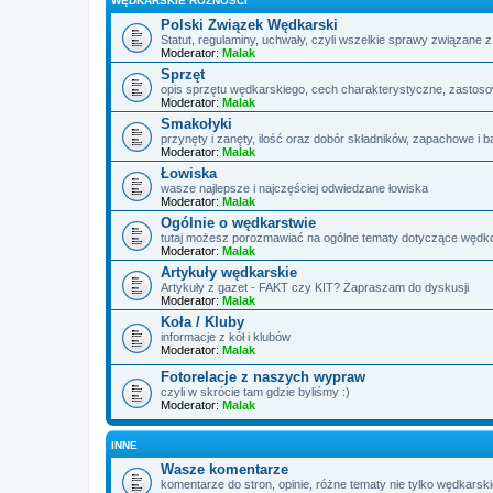
WĘDKARSKIE RÓŻNOŚCI
Polski Związek Wędkarski
Statut, regulaminy, uchwały, czyli wszelkie sprawy związane 
Moderator:
Malak
Sprzęt
opis sprzętu wędkarskiego, cech charakterystyczne, zastos
Moderator:
Malak
Smakołyki
przynęty i zanęty, ilość oraz dobór składników, zapachowe i 
Moderator:
Malak
Łowiska
wasze najlepsze i najczęściej odwiedzane łowiska
Moderator:
Malak
Ogólnie o wędkarstwie
tutaj możesz porozmawiać na ogólne tematy dotyczące wędko
Moderator:
Malak
Artykuły wędkarskie
Artykuły z gazet - FAKT czy KIT? Zapraszam do dyskusji
Moderator:
Malak
Koła / Kluby
informacje z kół i klubów
Moderator:
Malak
Fotorelacje z naszych wypraw
czyli w skrócie tam gdzie byliśmy :)
Moderator:
Malak
INNE
Wasze komentarze
komentarze do stron, opinie, różne tematy nie tylko wędkarsk