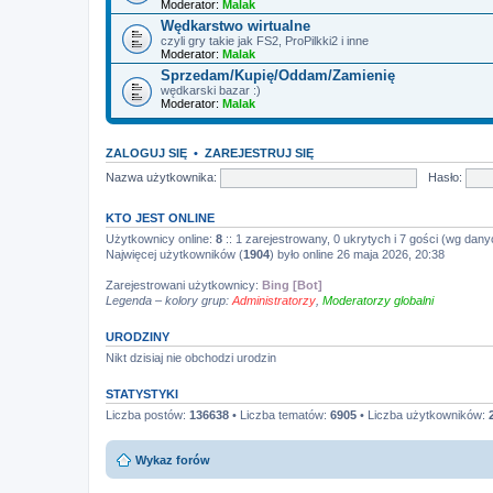
Moderator:
Malak
Wędkarstwo wirtualne
czyli gry takie jak FS2, ProPilkki2 i inne
Moderator:
Malak
Sprzedam/Kupię/Oddam/Zamienię
wędkarski bazar :)
Moderator:
Malak
ZALOGUJ SIĘ
•
ZAREJESTRUJ SIĘ
Nazwa użytkownika:
Hasło:
KTO JEST ONLINE
Użytkownicy online:
8
:: 1 zarejestrowany, 0 ukrytych i 7 gości (wg dany
Najwięcej użytkowników (
1904
) było online 26 maja 2026, 20:38
Zarejestrowani użytkownicy:
Bing [Bot]
Legenda – kolory grup:
Administratorzy
,
Moderatorzy globalni
URODZINY
Nikt dzisiaj nie obchodzi urodzin
STATYSTYKI
Liczba postów:
136638
• Liczba tematów:
6905
• Liczba użytkowników:
Wykaz forów