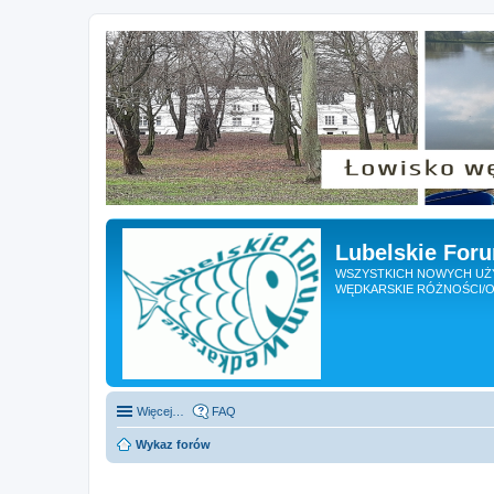
Lubelskie For
WSZYSTKICH NOWYCH UŻY
WĘDKARSKIE RÓŻNOŚCI/O
Więcej…
FAQ
Wykaz forów