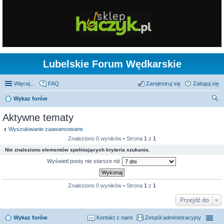
Lubelskie Forum Wędkarskie
Więcej…
FAQ
Zarejestruj się
Zaloguj się
Wykaz forów
zu
Aktywne tematy
kaj
Wyszukiwanie zaawansowane
Znaleziono 0 wyników • Strona
1
z
1
Nie znaleziono elementów spełniających kryteria szukania.
Wyświetl posty nie starsze niż
Znaleziono 0 wyników • Strona
1
z
1
Przejdź do
Wykaz forów
Kontakt z nami
Zespół administracyjny