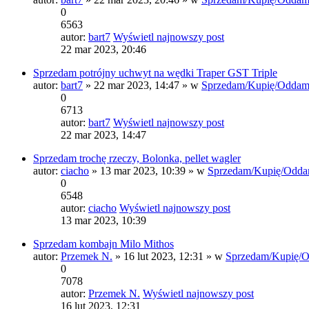
0
6563
autor:
bart7
Wyświetl najnowszy post
22 mar 2023, 20:46
Sprzedam potrójny uchwyt na wędki Traper GST Triple
autor:
bart7
» 22 mar 2023, 14:47 » w
Sprzedam/Kupię/Oddam
0
6713
autor:
bart7
Wyświetl najnowszy post
22 mar 2023, 14:47
Sprzedam trochę rzeczy, Bolonka, pellet wagler
autor:
ciacho
» 13 mar 2023, 10:39 » w
Sprzedam/Kupię/Odda
0
6548
autor:
ciacho
Wyświetl najnowszy post
13 mar 2023, 10:39
Sprzedam kombajn Milo Mithos
autor:
Przemek N.
» 16 lut 2023, 12:31 » w
Sprzedam/Kupię/
0
7078
autor:
Przemek N.
Wyświetl najnowszy post
16 lut 2023, 12:31