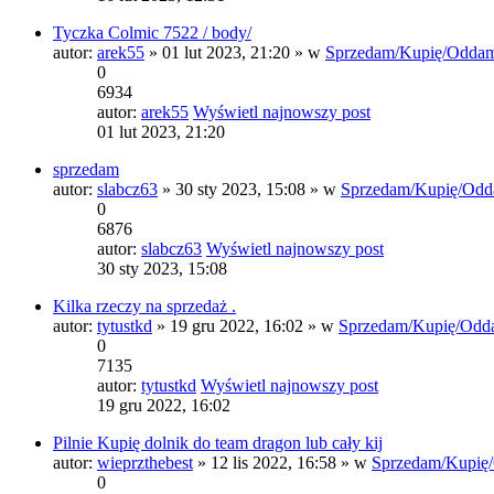
Tyczka Colmic 7522 / body/
autor:
arek55
» 01 lut 2023, 21:20 » w
Sprzedam/Kupię/Oddam
0
6934
autor:
arek55
Wyświetl najnowszy post
01 lut 2023, 21:20
sprzedam
autor:
slabcz63
» 30 sty 2023, 15:08 » w
Sprzedam/Kupię/Odd
0
6876
autor:
slabcz63
Wyświetl najnowszy post
30 sty 2023, 15:08
Kilka rzeczy na sprzedaż .
autor:
tytustkd
» 19 gru 2022, 16:02 » w
Sprzedam/Kupię/Odd
0
7135
autor:
tytustkd
Wyświetl najnowszy post
19 gru 2022, 16:02
Pilnie Kupię dolnik do team dragon lub cały kij
autor:
wieprzthebest
» 12 lis 2022, 16:58 » w
Sprzedam/Kupię
0