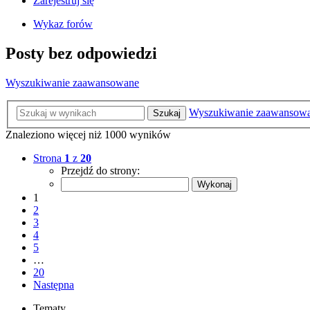
Zarejestruj się
Wykaz forów
Posty bez odpowiedzi
Wyszukiwanie zaawansowane
Wyszukiwanie zaawansow
Szukaj
Znaleziono więcej niż 1000 wyników
Strona
1
z
20
Przejdź do strony:
1
2
3
4
5
…
20
Następna
Tematy