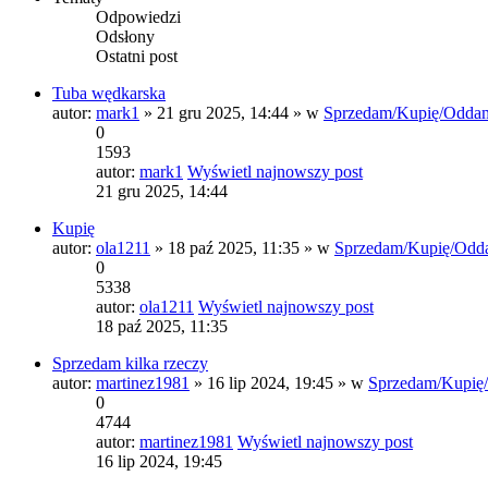
Odpowiedzi
Odsłony
Ostatni post
Tuba wędkarska
autor:
mark1
» 21 gru 2025, 14:44 » w
Sprzedam/Kupię/Odda
0
1593
autor:
mark1
Wyświetl najnowszy post
21 gru 2025, 14:44
Kupię
autor:
ola1211
» 18 paź 2025, 11:35 » w
Sprzedam/Kupię/Odd
0
5338
autor:
ola1211
Wyświetl najnowszy post
18 paź 2025, 11:35
Sprzedam kilka rzeczy
autor:
martinez1981
» 16 lip 2024, 19:45 » w
Sprzedam/Kupię
0
4744
autor:
martinez1981
Wyświetl najnowszy post
16 lip 2024, 19:45