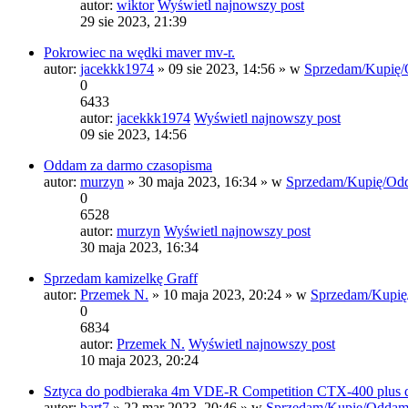
autor:
wiktor
Wyświetl najnowszy post
29 sie 2023, 21:39
Pokrowiec na wędki maver mv-r.
autor:
jacekkk1974
» 09 sie 2023, 14:56 » w
Sprzedam/Kupię/
0
6433
autor:
jacekkk1974
Wyświetl najnowszy post
09 sie 2023, 14:56
Oddam za darmo czasopisma
autor:
murzyn
» 30 maja 2023, 16:34 » w
Sprzedam/Kupię/Od
0
6528
autor:
murzyn
Wyświetl najnowszy post
30 maja 2023, 16:34
Sprzedam kamizelkę Graff
autor:
Przemek N.
» 10 maja 2023, 20:24 » w
Sprzedam/Kupię
0
6834
autor:
Przemek N.
Wyświetl najnowszy post
10 maja 2023, 20:24
Sztyca do podbieraka 4m VDE-R Competition CTX-400 plus
autor:
bart7
» 22 mar 2023, 20:46 » w
Sprzedam/Kupię/Oddam