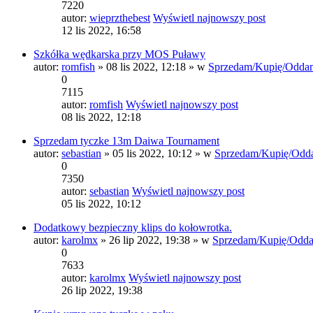
7220
autor:
wieprzthebest
Wyświetl najnowszy post
12 lis 2022, 16:58
Szkółka wędkarska przy MOS Puławy
autor:
romfish
» 08 lis 2022, 12:18 » w
Sprzedam/Kupię/Odda
0
7115
autor:
romfish
Wyświetl najnowszy post
08 lis 2022, 12:18
Sprzedam tyczke 13m Daiwa Tournament
autor:
sebastian
» 05 lis 2022, 10:12 » w
Sprzedam/Kupię/Odd
0
7350
autor:
sebastian
Wyświetl najnowszy post
05 lis 2022, 10:12
Dodatkowy bezpieczny klips do kołowrotka.
autor:
karolmx
» 26 lip 2022, 19:38 » w
Sprzedam/Kupię/Odd
0
7633
autor:
karolmx
Wyświetl najnowszy post
26 lip 2022, 19:38