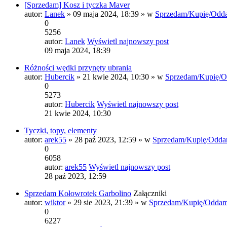
[Sprzedam] Kosz i tyczka Maver
autor:
Lanek
» 09 maja 2024, 18:39 » w
Sprzedam/Kupię/Odd
0
5256
autor:
Lanek
Wyświetl najnowszy post
09 maja 2024, 18:39
Różności wędki przynęty ubrania
autor:
Hubercik
» 21 kwie 2024, 10:30 » w
Sprzedam/Kupię/O
0
5273
autor:
Hubercik
Wyświetl najnowszy post
21 kwie 2024, 10:30
Tyczki, topy, elementy
autor:
arek55
» 28 paź 2023, 12:59 » w
Sprzedam/Kupię/Odda
0
6058
autor:
arek55
Wyświetl najnowszy post
28 paź 2023, 12:59
Sprzedam Kołowrotek Garbolino
Załączniki
autor:
wiktor
» 29 sie 2023, 21:39 » w
Sprzedam/Kupię/Oddam
0
6227