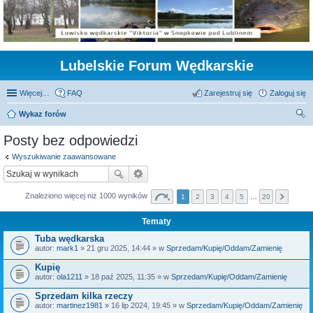
Lubelskie Forum Wędkarskie
Więcej…
FAQ
Zarejestruj się
Zaloguj się
Wykaz forów
zu
Posty bez odpowiedzi
kaj
Wyszukiwanie zaawansowane
Znaleziono więcej niż 1000 wyników
1
2
3
4
5
…
20
Tematy
Tuba wędkarska
autor:
mark1
» 21 gru 2025, 14:44 » w
Sprzedam/Kupię/Oddam/Zamienię
Kupię
autor:
ola1211
» 18 paź 2025, 11:35 » w
Sprzedam/Kupię/Oddam/Zamienię
Sprzedam kilka rzeczy
autor:
martinez1981
» 16 lip 2024, 19:45 » w
Sprzedam/Kupię/Oddam/Zamienię