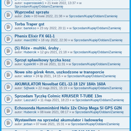
autor:
superstasiek1
» 21 kwie 2022, 13:37 » w
ą
Sprzedam/Kupię/Oddam/Zamienię
c
z
Wyprzedaż sprzętu
n
autor:
Zielo
» 03 kwie 2022, 21:38 » w
Sprzedam/Kupię/Oddam/Zamienię
i
k
Torba Traper gst
i
autor:
bartekso
» 23 sty 2022, 20:11 » w
Sprzedam/Kupię/Oddam/Zamienię
Phenix Elixir FX 661-1
autor:
maxi1992
» 18 sty 2022, 22:30 » w
Sprzedam/Kupię/Oddam/Zamienię
(S) Róże - multiki, śruby .
autor:
Hubercik
» 12 gru 2021, 21:18 » w
Sprzedam/Kupię/Oddam/Zamienię
Sprzęt spławikowy tyczka kosz
autor:
kypek90
» 28 sie 2021, 11:31 » w
Sprzedam/Kupię/Oddam/Zamienię
Nowe sito górek 4mm, uszkodzone w transporcie
autor:
wiktor
» 24 lip 2021, 14:15 » w
Sprzedam/Kupię/Oddam/Zamienię
AKUMULATOR Novelbat GEL-12-18 12V 18Ah 160A
autor:
S@wek
» 22 maja 2021, 15:19 » w
Sprzedam/Kupię/Oddam/Zamienię
Sprzedam Tyczkę Colmic KRUISER T-TUBE 13m
autor:
LaszukO
» 11 maja 2021, 18:23 » w
Sprzedam/Kupię/Oddam/Zamienię
Echosonda Humminbird Helix 12x Chirp Mega SI GPS G2N
autor:
Hubercik
» 08 kwie 2021, 08:17 » w
Sprzedam/Kupię/Oddam/Zamienię
Wystawiłem na sprzedaż akumulator i ładowarkę
autor:
jerban
» 07 kwie 2021, 15:31 » w
Sprzedam/Kupię/Oddam/Zamienię