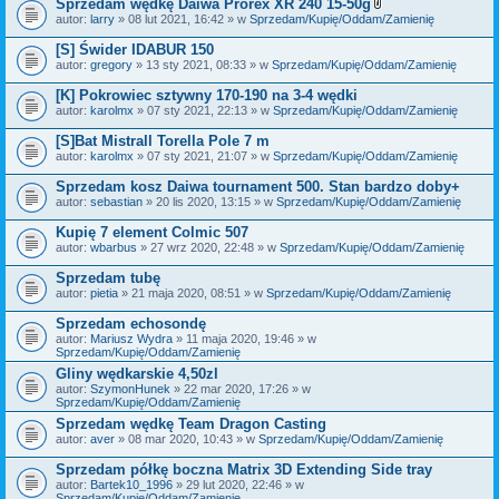
Sprzedam wędkę Daiwa Prorex XR 240 15-50g
Z
autor:
larry
» 08 lut 2021, 16:42 » w
Sprzedam/Kupię/Oddam/Zamienię
a
ł
[S] Świder IDABUR 150
ą
autor:
gregory
» 13 sty 2021, 08:33 » w
Sprzedam/Kupię/Oddam/Zamienię
c
z
[K] Pokrowiec sztywny 170-190 na 3-4 wędki
n
i
autor:
karolmx
» 07 sty 2021, 22:13 » w
Sprzedam/Kupię/Oddam/Zamienię
k
i
[S]Bat Mistrall Torella Pole 7 m
autor:
karolmx
» 07 sty 2021, 21:07 » w
Sprzedam/Kupię/Oddam/Zamienię
Sprzedam kosz Daiwa tournament 500. Stan bardzo doby+
autor:
sebastian
» 20 lis 2020, 13:15 » w
Sprzedam/Kupię/Oddam/Zamienię
Kupię 7 element Colmic 507
autor:
wbarbus
» 27 wrz 2020, 22:48 » w
Sprzedam/Kupię/Oddam/Zamienię
Sprzedam tubę
autor:
pietia
» 21 maja 2020, 08:51 » w
Sprzedam/Kupię/Oddam/Zamienię
Sprzedam echosondę
autor:
Mariusz Wydra
» 11 maja 2020, 19:46 » w
Sprzedam/Kupię/Oddam/Zamienię
Gliny wędkarskie 4,50zl
autor:
SzymonHunek
» 22 mar 2020, 17:26 » w
Sprzedam/Kupię/Oddam/Zamienię
Sprzedam wędkę Team Dragon Casting
autor:
aver
» 08 mar 2020, 10:43 » w
Sprzedam/Kupię/Oddam/Zamienię
Sprzedam półkę boczna Matrix 3D Extending Side tray
autor:
Bartek10_1996
» 29 lut 2020, 22:46 » w
Sprzedam/Kupię/Oddam/Zamienię