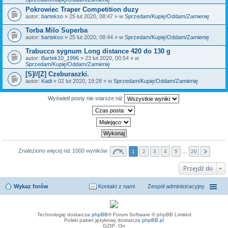
Pokrowiec Traper Competition duzy
autor:
bartekso
» 25 lut 2020, 08:47 » w
Sprzedam/Kupię/Oddam/Zamienię
Torba Milo Superba
autor:
bartekso
» 25 lut 2020, 08:44 » w
Sprzedam/Kupię/Oddam/Zamienię
Trabucco sygnum Long distance 420 do 130 g
autor:
Bartek10_1996
» 23 lut 2020, 00:54 » w
Sprzedam/Kupię/Oddam/Zamienię
[S]//[Z] Czeburaszki.
autor:
Kadi
» 02 lut 2020, 19:28 » w
Sprzedam/Kupię/Oddam/Zamienię
Wyświetl posty nie starsze niż
Znaleziono więcej niż 1000 wyników
1
2
3
4
5
…
20
Przejdź do
Wykaz forów
Kontakt z nami
Zespół administracyjny
Technologię dostarcza
phpBB
® Forum Software © phpBB Limited
Polski pakiet językowy dostarcza
phpBB.pl
GZIP: On