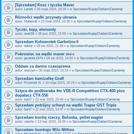
[Sprzedam] Kosz i tyczka Maver
autor:
Lanek
» 09 maja 2024, 18:39 » w
Sprzedam/Kupię/Oddam/Zamienię
Różności wędki przynęty ubrania
autor:
Hubercik
» 21 kwie 2024, 10:30 » w
Sprzedam/Kupię/Oddam/Zamienię
Tyczki, topy, elementy
autor:
arek55
» 28 paź 2023, 12:59 » w
Sprzedam/Kupię/Oddam/Zamienię
Sprzedam Kołowrotek Garbolino
Z
autor:
wiktor
» 29 sie 2023, 21:39 » w
Sprzedam/Kupię/Oddam/Zamienię
a
ł
Pokrowiec na wędki maver mv-r.
ą
autor:
jacekkk1974
» 09 sie 2023, 14:56 » w
Sprzedam/Kupię/Oddam/Zamienię
c
z
Oddam za darmo czasopisma
n
i
autor:
murzyn
» 30 maja 2023, 16:34 » w
Sprzedam/Kupię/Oddam/Zamienię
k
i
Sprzedam kamizelkę Graff
autor:
Przemek N.
» 10 maja 2023, 20:24 » w
Sprzedam/Kupię/Oddam/Zamienię
Sztyca do podbieraka 4m VDE-R Competition CTX-400 plus
dopalacz CTX-550
autor:
bart7
» 22 mar 2023, 20:46 » w
Sprzedam/Kupię/Oddam/Zamienię
Sprzedam potrójny uchwyt na wędki Traper GST Triple
autor:
bart7
» 22 mar 2023, 14:47 » w
Sprzedam/Kupię/Oddam/Zamienię
Sprzedam trochę rzeczy, Bolonka, pellet wagler
autor:
ciacho
» 13 mar 2023, 10:39 » w
Sprzedam/Kupię/Oddam/Zamienię
Sprzedam kombajn Milo Mithos
autor:
Przemek N.
» 16 lut 2023, 12:31 » w
Sprzedam/Kupię/Oddam/Zamienię