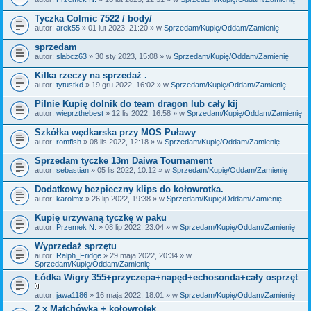
Tyczka Colmic 7522 / body/
autor:
arek55
» 01 lut 2023, 21:20 » w
Sprzedam/Kupię/Oddam/Zamienię
sprzedam
autor:
slabcz63
» 30 sty 2023, 15:08 » w
Sprzedam/Kupię/Oddam/Zamienię
Kilka rzeczy na sprzedaż .
autor:
tytustkd
» 19 gru 2022, 16:02 » w
Sprzedam/Kupię/Oddam/Zamienię
Pilnie Kupię dolnik do team dragon lub cały kij
autor:
wieprzthebest
» 12 lis 2022, 16:58 » w
Sprzedam/Kupię/Oddam/Zamienię
Szkółka wędkarska przy MOS Puławy
autor:
romfish
» 08 lis 2022, 12:18 » w
Sprzedam/Kupię/Oddam/Zamienię
Sprzedam tyczke 13m Daiwa Tournament
autor:
sebastian
» 05 lis 2022, 10:12 » w
Sprzedam/Kupię/Oddam/Zamienię
Dodatkowy bezpieczny klips do kołowrotka.
autor:
karolmx
» 26 lip 2022, 19:38 » w
Sprzedam/Kupię/Oddam/Zamienię
Kupię urzywaną tyczkę w paku
autor:
Przemek N.
» 08 lip 2022, 23:04 » w
Sprzedam/Kupię/Oddam/Zamienię
Wyprzedaż sprzętu
autor:
Ralph_Fridge
» 29 maja 2022, 20:34 » w
Sprzedam/Kupię/Oddam/Zamienię
Łódka Wigry 355+przyczepa+napęd+echosonda+cały osprzęt
Z
autor:
jawa1186
» 16 maja 2022, 18:01 » w
Sprzedam/Kupię/Oddam/Zamienię
a
2 x Matchówka + kołowrotek
ł