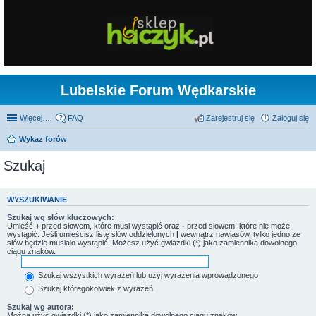
Lubelskie Forum Wędkarskie
Więcej…
FAQ
Zarejestruj się
Zaloguj się
Wykaz forów
Szukaj
WYSZUKIWANIE
Szukaj wg słów kluczowych:
Umieść
+
przed słowem, które musi wystąpić oraz
-
przed słowem, które nie może
wystąpić. Jeśli umieścisz listę słów oddzielonych
|
wewnątrz nawiasów, tylko jedno ze
słów będzie musiało wystąpić. Możesz użyć gwiazdki (*) jako zamiennika dowolnego
ciągu znaków.
Szukaj wszystkich wyrażeń lub użyj wyrażenia wprowadzonego
Szukaj któregokolwiek z wyrażeń
Szukaj wg autora:
Można użyć gwiazdki (*) jako zamiennika dowolnego ciągu znaków.