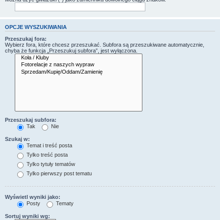
OPCJE WYSZUKIWANIA
Przeszukaj fora:
Wybierz fora, które chcesz przeszukać. Subfora są przeszukiwane automatycznie,
chyba że funkcja „Przeszukuj subfora”, jest wyłączona.
Przeszukaj subfora:
Tak
Nie
Szukaj w:
Temat i treść posta
Tylko treść posta
Tylko tytuły tematów
Tylko pierwszy post tematu
Wyświetl wyniki jako:
Posty
Tematy
Sortuj wyniki wg: