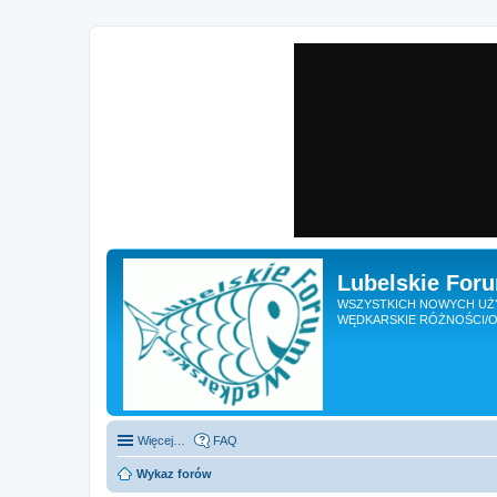
Lubelskie For
WSZYSTKICH NOWYCH UŻY
WĘDKARSKIE RÓŻNOŚCI/O
Więcej…
FAQ
Wykaz forów