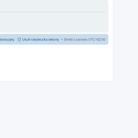
istracyjny
Usuń ciasteczka witryny
Strefa czasowa
UTC+02:00