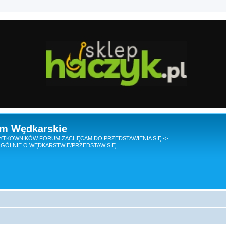
um Wędkarskie
TKOWNIKÓW FORUM ZACHĘCAM DO PRZEDSTAWIENIA SIĘ ->
GÓLNIE O WĘDKARSTWIE/PRZEDSTAW SIĘ