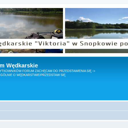
um Wędkarskie
TKOWNIKÓW FORUM ZACHĘCAM DO PRZEDSTAWIENIA SIĘ ->
GÓLNIE O WĘDKARSTWIE/PRZEDSTAW SIĘ