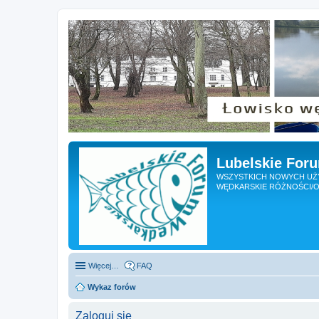
Lubelskie For
WSZYSTKICH NOWYCH UŻY
WĘDKARSKIE RÓŻNOŚCI/O
Więcej…
FAQ
Wykaz forów
Zaloguj się