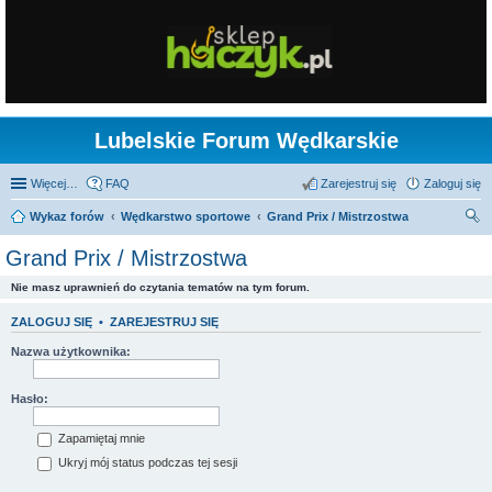
Lubelskie Forum Wędkarskie
Więcej…
FAQ
Zarejestruj się
Zaloguj się
Wykaz forów
Wędkarstwo sportowe
Grand Prix / Mistrzostwa
zu
Grand Prix / Mistrzostwa
kaj
Nie masz uprawnień do czytania tematów na tym forum.
ZALOGUJ SIĘ
•
ZAREJESTRUJ SIĘ
Nazwa użytkownika:
Hasło:
Zapamiętaj mnie
Ukryj mój status podczas tej sesji