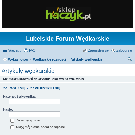
Lubelskie Forum Wędkarskie
Więcej…
FAQ
Zarejestruj się
Zaloguj się
Wykaz forów
Wędkarskie różności
Artykuły wędkarskie
zu
Artykuły wędkarskie
kaj
Nie masz uprawnień do czytania tematów na tym forum.
ZALOGUJ SIĘ
•
ZAREJESTRUJ SIĘ
Nazwa użytkownika:
Hasło:
Zapamiętaj mnie
Ukryj mój status podczas tej sesji