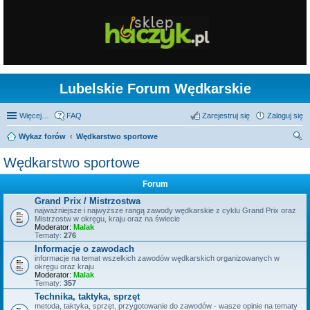
Lubelskie Forum Wędkarskie
Więcej…
FAQ
Zarejestruj się
Zaloguj się
Wykaz forów
Wędkarstwo sportowe
zu
Wędkarstwo sportowe
kaj
Forum
Grand Prix / Mistrzostwa
najważniejsze i najwyższe rangą zawody wędkarskie z cyklu Grand Prix oraz
Mistrzostw w okręgu, kraju oraz na świecie
Moderator:
Malak
Tematy:
276
Informacje o zawodach
informacje na temat wszelkich zawodów wędkarskich organizowanych w
okręgu oraz kraju
Moderator:
Malak
Tematy:
357
Technika, taktyka, sprzęt
metoda, taktyka, sprzęt, przygotowanie do zawodów - wasze opinie na tematy