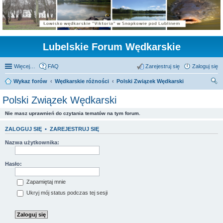
Lubelskie Forum Wędkarskie
Więcej…
FAQ
Zarejestruj się
Zaloguj się
Wykaz forów
Wędkarskie różności
Polski Związek Wędkarski
zu
Polski Związek Wędkarski
kaj
Nie masz uprawnień do czytania tematów na tym forum.
ZALOGUJ SIĘ
•
ZAREJESTRUJ SIĘ
Nazwa użytkownika:
Hasło:
Zapamiętaj mnie
Ukryj mój status podczas tej sesji