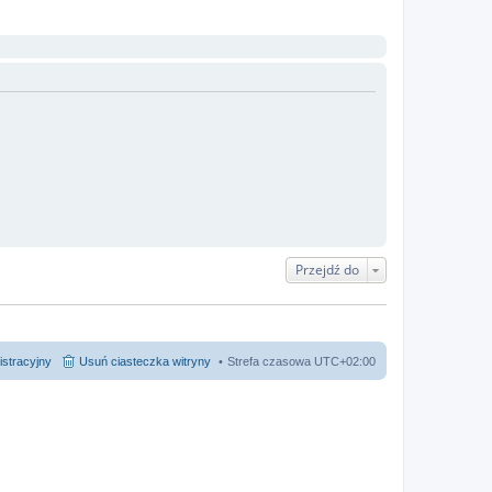
Przejdź do
istracyjny
Usuń ciasteczka witryny
Strefa czasowa
UTC+02:00