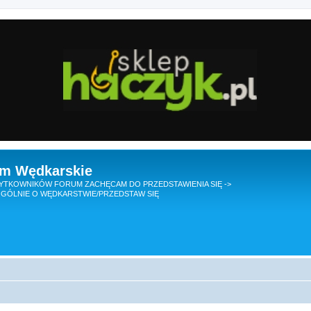
um Wędkarskie
TKOWNIKÓW FORUM ZACHĘCAM DO PRZEDSTAWIENIA SIĘ ->
GÓLNIE O WĘDKARSTWIE/PRZEDSTAW SIĘ