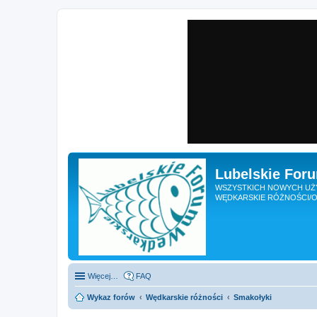
Lubelskie For
WSZYSTKICH NOWYCH UŻY
WĘDKARSKIE RÓŻNOŚCI/O
Więcej…
FAQ
Wykaz forów
Wędkarskie różności
Smakołyki